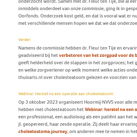
onderzocht wordt. Samen met dr. Fleur ten Tije, die al 
inmiddels onderdeel van onze commissie, ging ik in gesp
Oorfonds. Onderzoek kost geld, en dat is vooral wat er n
met verschillende mensen hopen we dat we dat onderzoek
Verder:
Namens de commissie hebben dr. Fleur ten Tije en ervar
geadviseerd bij het
verbeteren van het zorgpad voor de
geeft helderheid over de stappen in het zorgproces; het 
en welke zorgverlener op welk moment welke acties onde
thuisarts.nl over cholesteatoom gelezen en voorzien van
Webinar: Herstel na een operatie aan cholesteatoom
Op 3 oktober 2023 organiseert Hoormij∙NVVS voor alle m
hebben met cholesteatoom het
Webinar: herstel na een 
een professional, een audioloog als een patiënt aan het w
jl. geopereerd, haar zesde operatie. Zij deelt haar ervari
cholesteatoma.journey
, om anderen mee te nemen in het