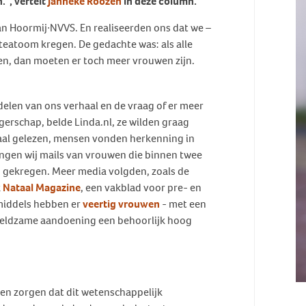
.", vertelt
Janneke Roozen
in deze column.
n Hoormij∙NVVS. En realiseerden ons dat we –
teatoom kregen. De gedachte was: als alle
en, dan moeten er toch meer vrouwen zijn.
 delen van ons verhaal en de vraag of er meer
erschap, belde Linda.nl, ze wilden graag
aal gelezen, mensen vonden herkenning in
ngen wij mails van vrouwen die binnen twee
 gekregen. Meer media volgden, zoals de
k
Nataal Magazine
, een vakblad voor pre- en
middels hebben er
veertig vrouwen
- met een
n zeldzame aandoening een behoorlijk hoog
en zorgen dat dit wetenschappelijk