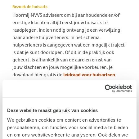
Bezoek de huisarts
Hoormij∙NVVS adviseert om bij aanhoudende en/of
ernstige klachten altijd eerst jouw huisarts te
raadplegen. Indien nodig ontvang je een verwijzing
naar andere hulpverleners. In het schema
hulpverleners is aangegeven wat een mogelijk traject
is dat je kunt doorlopen. Of dit in de praktijk ook
gebeurt, is afhankelijk van de aard en ernst van
jouw klachten en jouw mogelijke voorkeuren. Je
download hier gratis de
leidraad voor huisartsen
.
Ervaringsdeskundigen
Moet je wachten op behandeling? En wil je liever
snel(ler) in gesprek met ervaringsdeskundigen? Neem
contact op via
tinnitus@stichtinghoormij.nl
en vraag
Deze website maakt gebruik van cookies
naar de mogelijkheden of kijk op de
agenda
of er
We gebruiken cookies om content en advertenties te
binnenkort een webinar, gespreksgroep of tinnitus
personaliseren, om functies voor social media te bieden
trefpunt is, zodat je informatie en ervaringen kunt
en om ons websiteverkeer te analyseren. Ook delen we