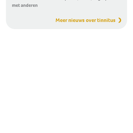
met anderen
Meer nieuws over tinnitus
Sander de Kramer over zijn
tinnitus
'Wat is tinnitus vergeleken met het leed van een