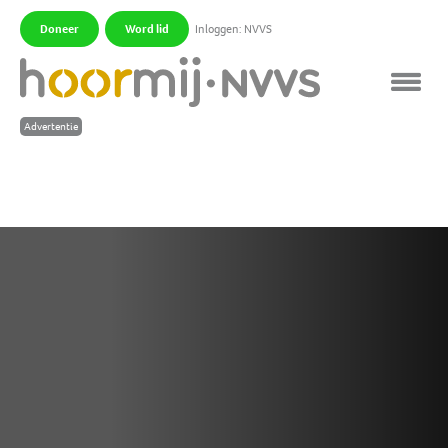
Doneer
Word lid
Inloggen: NVVS
|
|