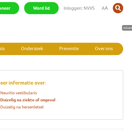
A
oneer
|
Word lid
|
Inloggen: NVVS
|
A
is
Onderzoek
Preventie
Over ons
SLUIT MENU
SLUIT MENU
SLUIT MENU
SLUIT MENU
SLUIT MENU
SLUIT MENU
eer informatie over:
Neuritis vestibularis
Duizelig na ziekte of ongeval
Duizelig na hersenletsel