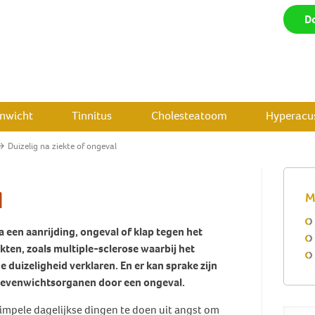
D
enwicht
Tinnitus
Cholesteatoom
Hyperacus
Duizelig na ziekte of ongeval
l
M
a een aanrijding, ongeval of klap tegen het
kten, zoals multiple-sclerose waarbij het
duizeligheid verklaren. En er kan sprake zijn
e evenwichtsorganen door een ongeval.
pele dagelijkse dingen te doen uit angst om