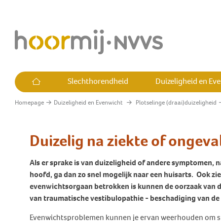
Slechthorendheid
Duizeligheid en Ev
Homepage
Duizeligheid en Evenwicht
Plotselinge (draai)duizeligheid
Alles over slechthorendheid
Alles over Duizeligheid en
Alles over Tinnitus
Alles over cholesteatoom
Alles over Hyperacusis
Wie is Hoormij∙NVVS
Evenwicht
Wat is slechthorendheid?
Wat is tinnitus?
Wat is cholesteatoom
Wat is hyperacusis?
Wat bereikt Hoormij∙NVVS?
Duizelig na ziekte of ongeva
Vraagbaak
Leven met slechthorendheid
Heb ik tinnitus?
Ervaringsverhalen
Heb ik hyperacusis?
Medisch adviseurs
Plotselinge (draai)duizeligheid
cholesteatoom
Als er sprake is van duizeligheid of andere symptomen, n
Ben ik slechthorend?
Leven met tinnitus
Leven met hyperacusis
Word lid of donateur
hoofd, ga dan zo snel mogelijk naar een huisarts. Ook zie
Terugkerende
Hoe hoort het op de werkvloer?
Kinderen met tinnitus
Vraagbaak
Ambassadeurs
evenwichtsorgaan betrokken is kunnen de oorzaak van de 
(draai)duizeligheid
van
t
raumatische vestibulopathie - beschadiging van d
Een klacht over je audicien?
Jongeren met tinnitus
Commissies
Uitval evenwichtsfunctie
Evenwichtsproblemen kunnen je ervan weerhouden om sim
Cochleair Implantaat (CI)
Leidraad tinnitus huisartsen
Hoormij∙NVVS in het land