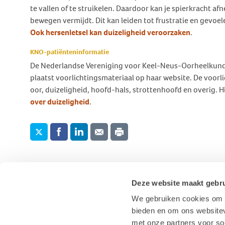
Behandeling Duizeligheid en
te vallen of te struikelen. Daardoor kan je spierkracht af
Botverankerd hoorsysteem
Wat doen wij voor jou?
Vrijwilligers
Evenwicht
bewegen vermijdt. Dit kan leiden tot frustratie en gevoel
(BCD)
Ook hersenletsel kan duizeligheid veroorzaken
Vraagbaak
Klachten en geschillen
.
Ervaringsverhalen Duizeligheid
Vraagbaak
en Evenwicht
Vacatures
KNO-patiënteninformatie
World Hearing Day
Evenwichtsproblemen bij
De Nederlandse Vereniging voor Keel-Neus-Oorheelkund
Adverteren
kinderen
plaatst voorlichtingsmateriaal op haar website. De voorlic
Contact
oor, duizeligheid, hoofd-hals, strottenhoofd en overig. H
over duizeligheid
.
Deze website maakt gebru
We gebruiken cookies om c
bieden en om ons websitev
met onze partners voor so