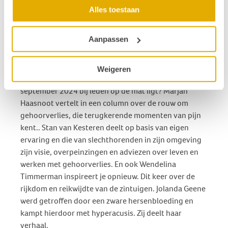
hersteld is. Na haar studie SPH en een master
Alles toestaan
Pedagogiek richt zij zich vol overgave op
toegankelijkheid en inclusie voor mensen met een
gehoorbeperking.
Aanpassen
En verder...
Weigeren
Wat lees je nog meer in dit magazine - dat vanaf eind
september 2024 bij leden op de mat ligt? Marjan
Haasnoot vertelt in een column over de rouw om
gehoorverlies, die terugkerende momenten van pijn
kent.. Stan van Kesteren deelt op basis van eigen
ervaring en die van slechthorenden in zijn omgeving
zijn visie, overpeinzingen en adviezen over leven en
werken met gehoorverlies. En ook Wendelina
Timmerman inspireert je opnieuw. Dit keer over de
rijkdom en reikwijdte van de zintuigen. Jolanda Geene
werd getroffen door een zware hersenbloeding en
kampt hierdoor met hyperacusis. Zij deelt haar
verhaal.