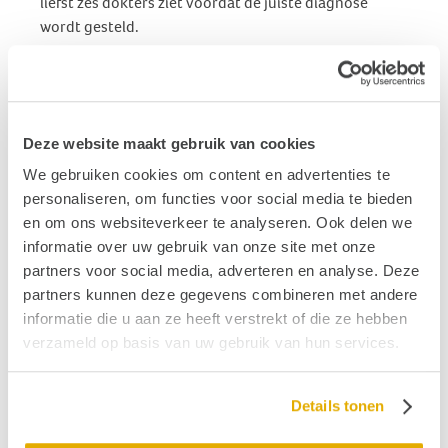
liefst zes dokters ziet voordat de juiste diagnose
wordt gesteld.
Grip op een overgevoelig brein
Duizeligheids- en evenwichtsklachten zijn zeer
beperkend, maar verdwijnen meestal binnen enkele
Deze website maakt gebruik van cookies
maanden. Bij patiënten die chronische
klachten ontwikkelen, speelt een overgevoelig brein
We gebruiken cookies om content en advertenties te
mogelijk een belangrijke rol. Goed nieuws, want we
personaliseren, om functies voor social media te bieden
kunnen de hersenen kalmeren.
en om ons websiteverkeer te analyseren. Ook delen we
informatie over uw gebruik van onze site met onze
Tijdens de
Balance Awareness Week
van 15 tot 21
partners voor social media, adverteren en analyse. Deze
september 2024 vragen we extra aandacht voor
partners kunnen deze gegevens combineren met andere
duizeligheid en evenwichtsproblematiek.
informatie die u aan ze heeft verstrekt of die ze hebben
verzameld op basis van uw gebruik van hun services.
Toegankelijkheid is een recht voor iedereen
Sandra Boertien kwam er tijdens haar studie achter
dat ze minder hoorde dan ze dacht. En ze werd twee
Details tonen
jaar geleden éénzijdig plotsdoof, dat inmiddels deels