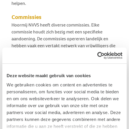
helpen.
Commissies
Hoormij∙NVVS heeft diverse commissies. Elke
commissie houdt zich bezig met een specifieke
aandoening. De commissies opereren landelijk en
hebben vaak een vertakt netwerk van vrijwilligers die
regionaal actief zijn. De commissies zijn actief op het
gebied van voorlichting, lotgenotencontact en
belangenbehartiging. Meer weten?
Klik hier
.
Deze website maakt gebruik van cookies
Lokale en regionale afdelingen
We gebruiken cookies om content en advertenties te
Federatiepartner NVVS van de Stichting Hoormij heeft
personaliseren, om functies voor social media te bieden
lokale en regionale afdelingen. Een NVVS-afdeling
en om ons websiteverkeer te analyseren. Ook delen we
richt zich op een bepaalde regio en verzorgt daar
informatie over uw gebruik van onze site met onze
namens Stichting Hoormij en de NVVS de voorlichting,
partners voor social media, adverteren en analyse. Deze
het lotgenotencontact en behartigt lokaal en
partners kunnen deze gegevens combineren met andere
regionaal de belangen van onze achterban. Met als
informatie die u aan ze heeft verstrekt of die ze hebben
voordeel dat de vrijwilligers in een bepaalde regio's