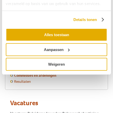
verzameld op basis van uw gebruik van hun services.
precies weten wat er in hun regio daar nodig is en
welke personen of organisaties in de regio iemand
verder kunnen helpen. Wil je weten of er een afdeling
Details tonen
bij jou in de buurt is? Kijk waar
Hoormij∙NVVS bij jou in
de buurt
te vinden is.
Alles toestaan
Meer informatie over:
Aanpassen
Onze visie en missie
Kerntaken
Weigeren
Bestuur en landelijk bureau
Commissies en afdelingen
Resultaten
Vacatures