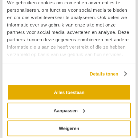
We gebruiken cookies om content en advertenties te
Wat is er aan de hand?
personaliseren, om functies voor social media te bieden
De oren van mensen met hyperacusis hebben een
en om ons websiteverkeer te analyseren. Ook delen we
beperking in hun zogenaamd ‘dynamisch bereik’. Het
informatie over uw gebruik van onze site met onze
dynamisch bereik is het vermogen van onze oren om
partners voor social media, adverteren en analyse. Deze
zich snel aan te passen aan wisselende
partners kunnen deze gegevens combineren met andere
geluidssterkten. Snelle veranderingen in geluid
informatie die u aan ze heeft verstrekt of die ze hebben
kunnen door mensen die overgevoelig zijn voor
verzameld op basis van uw gebruik van hun services.
geluid moeilijk worden verwerkt, waardoor de
geluiden niet worden gedempt en pijnlijk luid,
Details tonen
vervormd of scherp binnenkomen.
Alles toestaan
Aanpassen
Meer informatie over:
Weigeren
Het oor en hyperacusis