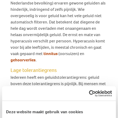
Nederlandse bevolking) ervaren gewone geluiden als
hinderlijk, indringend of zelfs pijnlijk. Wie
overgevoelig is voor geluid kan het vele geluid niet
automatisch filteren. Dat betekent dat diegene de
hele dag wordt overladen met onaangenaam en
helaas onvermijdelijk geluid. De ernst en mate van
hyperacusis verschilt per persoon. Hyperacusis komt
voor bij alle leeftijden, is meestal chronisch en gaat
vaak gepaard met
tinnitus
(oorsuizen) en
gehoorverlies
.
Lage tolerantiegrens
Iedereen heeft een geluidstolerantiegrens: geluid
boven deze tolerantiegrens is pijnlijk. Bij mensen met
hyperacusis is de bovengrens gezakt. Hierdoor
kunnen ‘normale’ geluiden onverdraaglijk zijn. De
volumeknop van omgevingsgeluiden staat voor
iemand met hyperacusis permanent op een te hoge
Deze website maakt gebruik van cookies
stand.