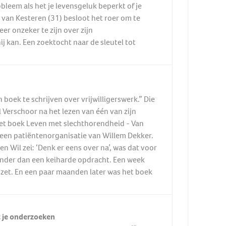
bleem als het je levensgeluk beperkt of je
van Kesteren (31) besloot het roer om te
er onzeker te zijn over zijn
ij kan. Een zoektocht naar de sleutel tot
en boek te schrijven over vrijwilligerswerk.” Die
Verschoor na het lezen van één van zijn
et boek Leven met slechthorendheid - Van
bij een patiëntenorganisatie van Willem Dekker.
oen Wil zei: ‘Denk er eens over na’, was dat voor
minder dan een keiharde opdracht. Een week
opzet. En een paar maanden later was het boek
t je onderzoeken