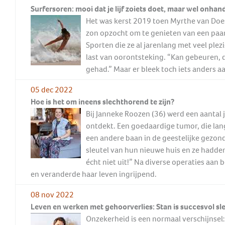
Surfersoren: mooi dat je lijf zoiets doet, maar wel onhan
Het was kerst 2019 toen Myrthe van Do
zon opzocht om te genieten van een paa
Sporten die ze al jarenlang met veel ple
last van oorontsteking. “Kan gebeuren, da
gehad.” Maar er bleek toch iets anders aa
05 dec 2022
Hoe is het om ineens slechthorend te zijn?
Bij Janneke Roozen (36) werd een aantal
ontdekt. Een goedaardige tumor, die lang
een andere baan in de geestelijke gezon
sleutel van hun nieuwe huis en ze hadde
écht niet uit!” Na diverse operaties aan 
en veranderde haar leven ingrijpend.
08 nov 2022
Leven en werken met gehoorverlies: Stan is succesvol s
Onzekerheid is een normaal verschijnsel: