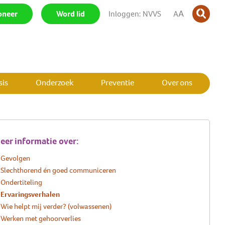
A
oneer
|
Word lid
|
Inloggen: NVVS
|
A
is
Onderzoek
Preventie
Over ons
SLUIT MENU
SLUIT MENU
SLUIT MENU
SLUIT MENU
SLUIT MENU
SLUIT MENU
eer informatie over:
Gevolgen
Slechthorend én goed communiceren
Ondertiteling
Ervaringsverhalen
Wie helpt mij verder? (volwassenen)
Werken met gehoorverlies