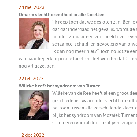
24 mei 2023
Omarm slechthorendheid in alle facetten
‘Ik roep toch dat we gesloten zijn. Ben je
dat dat inderdaad het geval is, wordt d
minder. Zomaar een voorbeeld over leven
schaamte, schuld, en gevoelens van onvei
ik dan nog meer niet?” Toch houdt ze e
van haar beperking in alle facetten, het wonder dat CI he
nog vrijgezel ben.
22 feb 2023
Willeke heeft het syndroom van Turner
Willeke van de Ree heeft al een groot de
geschiedenis, waaronder slechthorendhe
patroon tussen alle verschillende klachte
blijkt het syndroom van Mozaïek Turner 
stimuleren vooral door te blijven vragen 
12 dec 2022