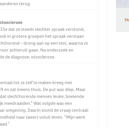
laanderen terug.
Ho
 otosclerose
 35e dat ze steeds slechter spraak verstond,
 ook in grotere groepen het spraak verstaan
echthorend – drong aan op een test, waarna ze
ehoor achteruit gaan. Na onderzoek en
de de diagnose: otosclerose.
rentaal tot ze zelf te maken kreeg met
9 en zat ineens thuis. De put was diep. Maar
en dat slechthorende mensen leuke, boeiende
k meedraaiden.” Wat volgde was een
ar omgeving. Daarin stond de vraag centraal:
ndheid naar (weer) voluit leven. “Mijn werk
aad.”