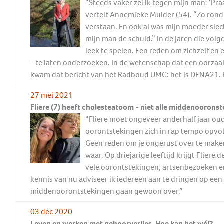
“Steeds vaker zei ik tegen mijn man: ‘Pra
vertelt Annemieke Mulder (54). “Zo rond
verstaan. En ook al was mijn moeder slec
mijn man de schuld.” In de jaren die volgd
leek te spelen. Een reden om zichzelf en 
- te laten onderzoeken. In de wetenschap dat een oorzaa
kwam dat bericht van het Radboud UMC: het is DFNA21. 
27 mei 2021
Fliere (7) heeft cholesteatoom - niet alle middenoorons
“Fliere moet ongeveer anderhalf jaar oud
oorontstekingen zich in rap tempo opvolg
Geen reden om je ongerust over te maken
waar. Op driejarige leeftijd krijgt Fliere
vele oorontstekingen, artsenbezoeken en 
kennis van nu adviseer ik iedereen aan te dringen op een
middenoorontstekingen gaan gewoon over.”
03 dec 2020
Leven en werken met gehoorverlies. Hoe kan het wél?