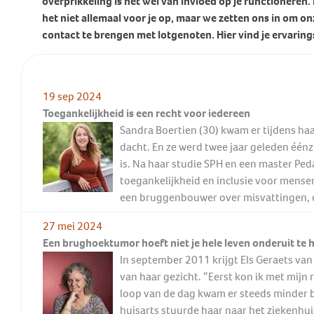
overprikkeling is het wel van invloed op je functioneren
Behandeling Duizeligheid en
het niet allemaal voor je op, maar we zetten ons in om onz
Botverankerd hoorsysteem
Wat doen wij voor jou?
Vrijwilligers
Evenwicht
contact te brengen met lotgenoten. Hier vind je ervarin
(BCD)
Vraagbaak
Klachten en geschillen
Ervaringsverhalen Duizeligheid
Vraagbaak
en Evenwicht
Vacatures
World Hearing Day
Evenwichtsproblemen bij
Adverteren
19 sep 2024
kinderen
Toegankelijkheid is een recht voor iedereen
Contact
Sandra Boertien (30) kwam er tijdens haa
dacht. En ze werd twee jaar geleden éénzi
is. Na haar studie SPH en een master Peda
toegankelijkheid en inclusie voor mens
een bruggenbouwer over misvattingen,
27 mei 2024
Een brughoektumor hoeft niet je hele leven onderuit te 
In september 2011 krijgt Els Geraets van
van haar gezicht. “Eerst kon ik met mijn
loop van de dag kwam er steeds minder b
huisarts stuurde haar naar het ziekenh