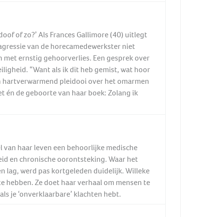
 doof of zo?’ Als Frances Gallimore (40) uitlegt
e agressie van de horecamedewerkster niet
 met ernstig gehoorverlies. Een gesprek over
ligheid. “Want als ik dit heb gemist, wat hoor
en hartverwarmend pleidooi over het omarmen
et én de geboorte van haar boek: Zolang ik
el van haar leven een behoorlijke medische
id en chronische oorontsteking. Waar het
n lag, werd pas kortgeleden duidelijk. Willeke
te hebben. Ze doet haar verhaal om mensen te
als je ‘onverklaarbare’ klachten hebt.