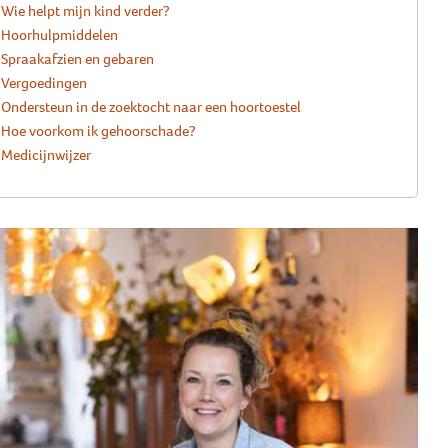
Wie helpt mijn kind verder?
Wat als evenwicht niet
Tinnitus en op zoek naar een
Hoorhulpmiddelen
vanzelfsprekend is?
Onze ambassadeurs
oplossing
Alles over cholesteatoom
Hoortoestel in vijf stappen
Spraakafzien en gebaren
Help hyperacusis op de kaart te
Geweldig dat deze ambassadeurs
Hoormij∙NVVS helpt je verder op
Vergoedingen
Ga naar BAW
zetten
Meer weten?
ons een warm hart toedragen.
weg.
Ondersteun in de zoektocht naar een hoortoestel
Hoe voorkom ik gehoorschade?
Ja, ik doneer éénmalig
Ontdek waarom
Lees verder >
Medicijnwijzer