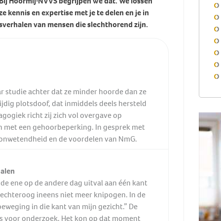
. Bij Hoormij∙NVVS begrijpen we dat. We lossen
e kennis en expertise met je te delen en je in
gsverhalen van mensen die slechthorend zijn.
r studie achter dat ze minder hoorde dan ze
jdig plotsdoof, dat inmiddels deels hersteld
gogiek richt zij zich vol overgave op
en met een gehoorbeperking. In gesprek met
 onwetendheid en de voordelen van NmG.
halen
 de ene op de andere dag uitval aan één kant
 rechteroog ineens niet meer knipogen. In de
eweging in die kant van mijn gezicht.” De
uis voor onderzoek. Het kon op dat moment