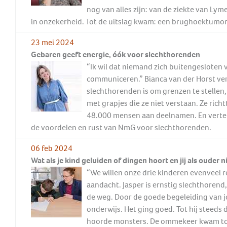
nog van alles zijn: van de ziekte van Lym
in onzekerheid. Tot de uitslag kwam: een brughoektumor
23 mei 2024
Gebaren geeft energie, óók voor slechthorenden
“Ik wil dat niemand zich buitengesloten 
communiceren.” Bianca van der Horst ver
slechthorenden is om grenzen te stellen,
met grapjes die ze niet verstaan. Ze ric
48.000 mensen aan deelnamen. En vertelt
de voordelen en rust van NmG voor slechthorenden.
06 feb 2024
Wat als je kind geluiden of dingen hoort en jij als ouder n
“We willen onze drie kinderen evenveel 
aandacht. Jasper is ernstig slechthorend,
de weg. Door de goede begeleiding van jo
onderwijs. Het ging goed. Tot hij steeds 
hoorde monsters. De ommekeer kwam toe