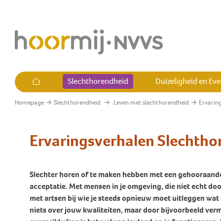
Slechthorendheid
Duizeligheid en Ev
Homepage
Slechthorendheid
Leven met slechthorendheid
Ervarin
Alles over slechthorendheid
Alles over Duizeligheid en
Alles over Tinnitus
Alles over cholesteatoom
Alles over Hyperacusis
Wie is Hoormij∙NVVS
Evenwicht
Wat is slechthorendheid?
Wat is tinnitus?
Wat is cholesteatoom
Wat is hyperacusis?
Wat bereikt Hoormij∙NVVS?
Ervaringsverhalen Slechtho
Vraagbaak
Leven met slechthorendheid
Heb ik tinnitus?
Ervaringsverhalen
Heb ik hyperacusis?
Medisch adviseurs
Plotselinge (draai)duizeligheid
cholesteatoom
Ben ik slechthorend?
Leven met tinnitus
Leven met hyperacusis
Word lid of donateur
Slechter horen of te maken hebben met een gehooraandoen
Terugkerende
Hoe hoort het op de werkvloer?
Kinderen met tinnitus
Vraagbaak
Ambassadeurs
acceptatie. Met mensen in je omgeving, die niet echt do
(draai)duizeligheid
met artsen bij wie je steeds opnieuw moet uitleggen wat 
Een klacht over je audicien?
Jongeren met tinnitus
Commissies
Uitval evenwichtsfunctie
niets over jouw kwaliteiten, maar door bijvoorbeeld ve
Cochleair Implantaat (CI)
Leidraad tinnitus huisartsen
Hoormij∙NVVS in het land