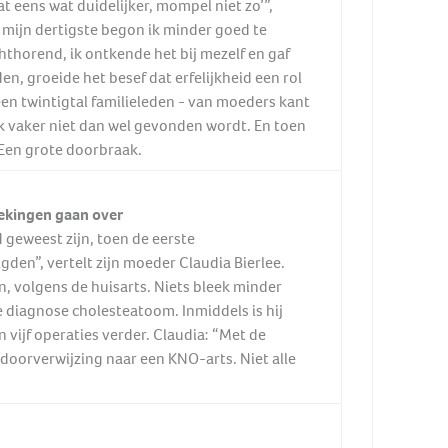
at eens wat duidelijker, mompel niet zo’”,
 mijn dertigste begon ik minder goed te
hthorend, ik ontkende het bij mezelf en gaf
en, groeide het besef dat erfelijkheid een rol
een twintigtal familieleden - van moeders kant
k vaker niet dan wel gevonden wordt. En toen
Een grote doorbraak.
tekingen gaan over
 geweest zijn, toen de eerste
den”, vertelt zijn moeder Claudia Bierlee.
, volgens de huisarts. Niets bleek minder
 de diagnose cholesteatoom. Inmiddels is hij
vijf operaties verder. Claudia: “Met de
 doorverwijzing naar een KNO-arts. Niet alle