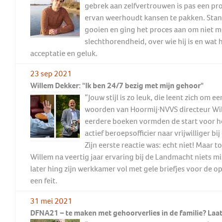
gebrek aan zelfvertrouwen is pas een pro
ervan weerhoudt kansen te pakken. Stan 
gooien en ging het proces aan om niet me
slechthorendheid, over wie hij is en wat h
acceptatie en geluk.
23 sep 2021
Willem Dekker: "Ik ben 24/7 bezig met mijn gehoor"
“Jouw stijl is zo leuk, die leent zich om e
woorden van Hoormij∙NVVS directeur Wil 
eerdere boeken vormden de start voor h
actief beroepsofficier naar vrijwilliger 
Zijn eerste reactie was: echt niet! Maar t
Willem na veertig jaar ervaring bij de Landmacht niets 
later hing zijn werkkamer vol met gele briefjes voor de 
een feit.
31 mei 2021
DFNA21 – te maken met gehoorverlies in de familie? Laa