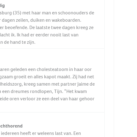
dig
esburg (35) met haar man en schoonouders de
r dagen zeilen, duiken en wakeboarden.
zier beoefende. De laatste twee dagen kreeg ze
cht ik. Ik had er eerder nooit last van
n de hand te zijn.
 jaren geleden een cholesteatoom in haar oor
zaam groeit en alles kapot maakt. Zij had net
dheidszorg, kreeg samen met partner Jaime de
n een dreumes rondlopen, Tijn. “Het kwam
beide oren verloor ze een deel van haar gehoor
lechthorend
 iedereen heeft er weleens last van. Een