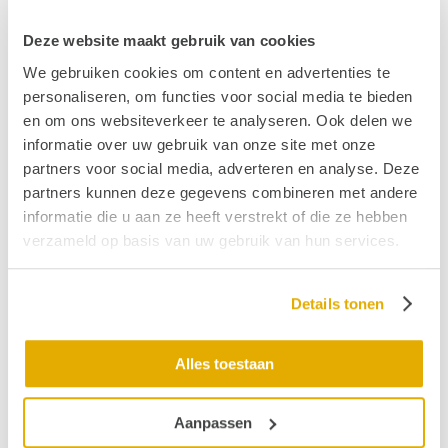
Lees ook:
Trouw: de grote toegankelijkheidstest 1
en
deel 2
Deze website maakt gebruik van cookies
NPO radio 1;
Openbare gebouwen in Nederland
We gebruiken cookies om content en advertenties te
nog altijd niet toegankelijk genoeg
personaliseren, om functies voor social media te bieden
Nieuwe norm moet toegankelijkheid gebouwen
en om ons websiteverkeer te analyseren. Ook delen we
eenduidig maken
informatie over uw gebruik van onze site met onze
partners voor social media, adverteren en analyse. Deze
Publicatiedatum: 19 augustus 2024
partners kunnen deze gegevens combineren met andere
informatie die u aan ze heeft verstrekt of die ze hebben
verzameld op basis van uw gebruik van hun services.
Vond je dit interessant?
Ontvang de nieuwste ontwikkelingen eenvoudig via
e-mail?
Details tonen
Alles toestaan
Aanpassen