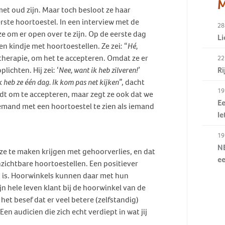
M
met oud zijn. Maar toch besloot ze haar
ste hoortoestel. In een interview met de
28
ze om er open over te zijn. Op de eerste dag
Li
en kindje met hoortoestellen. Ze zei: “
Hé,
 therapie, om het te accepteren. Omdat ze er
22
ichten. Hij zei: ‘
Nee, want ik heb zilveren!
’
R
ik heb ze één dag. Ik kom pas net kijken
”, dacht
19
vindt om te accepteren, maar zegt ze ook dat we
Ee
emand met een hoortoestel te zien als iemand
le
19
NE
 ze te maken krijgen met gehoorverlies, en dat
e
zichtbare hoortoestellen. Een positiever
g is. Hoorwinkels kunnen daar met hun
ijn hele leven klant bij de hoorwinkel van de
t besef dat er veel betere (zelfstandig)
en audicien die zich echt verdiept in wat jij