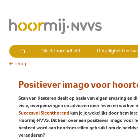
Slechthorendheid
Duizeligheid en Ev
terug
Alles over slechthorendheid
Alles over Duizeligheid en
Alles over Tinnitus
Alles over cholesteatoom
Alles over Hyperacusis
Wie is Hoormij∙NVVS
Evenwicht
Positiever imago voor hoort
Wat is slechthorendheid?
Wat is tinnitus?
Wat is cholesteatoom
Wat is hyperacusis?
Wat bereikt Hoormij∙NVVS?
Vraagbaak
Leven met slechthorendheid
Heb ik tinnitus?
Ervaringsverhalen
Heb ik hyperacusis?
Medisch adviseurs
Stan van Kesteren deelt op basis van eigen ervaring en d
Plotselinge (draai)duizeligheid
cholesteatoom
Ben ik slechthorend?
Leven met tinnitus
Leven met hyperacusis
Word lid of donateur
visie, overpeinzingen en adviezen over leven en werken 
Terugkerende
Succesvol Slechthorend
kan je je wekelijks door hem late
Hoe hoort het op de werkvloer?
Kinderen met tinnitus
Vraagbaak
Ambassadeurs
(draai)duizeligheid
Hoormij∙NVVS. Dit keer over een positiever imago voor hoo
Een klacht over je audicien?
Jongeren met tinnitus
Commissies
besteed word aan hoortoestellen gebruikt om de beeldvo
Uitval evenwichtsfunctie
veranderen?
Cochleair Implantaat (CI)
Leidraad tinnitus huisartsen
Hoormij∙NVVS in het land