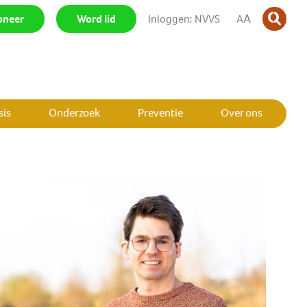
A
oneer
|
Word lid
|
Inloggen: NVVS
|
A
is
Onderzoek
Preventie
Over ons
SLUIT MENU
SLUIT MENU
SLUIT MENU
SLUIT MENU
SLUIT MENU
SLUIT MENU