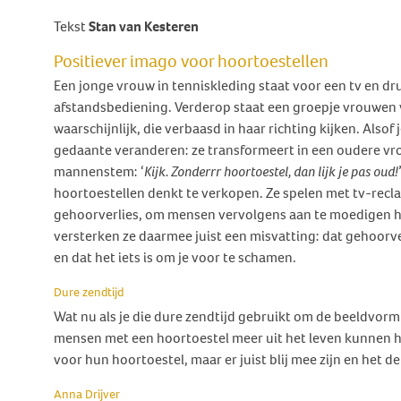
Behandeling Duizeligheid en
Tekst
Botverankerd hoorsysteem
Wat doen wij voor jou?
Vrijwilligers
Stan van Kesteren
Evenwicht
(BCD)
Vraagbaak
Klachten en geschillen
Positiever imago voor hoortoestellen
Ervaringsverhalen Duizeligheid
Vraagbaak
en Evenwicht
Een jonge vrouw in tenniskleding staat voor een tv en d
Vacatures
afstandsbediening. Verderop staat een groepje vrouwen va
World Hearing Day
Evenwichtsproblemen bij
Adverteren
waarschijnlijk, die verbaasd in haar richting kijken. Alsof
kinderen
gedaante veranderen: ze transformeert in een oudere vro
Contact
mannenstem: ‘
Kijk. Zonderrr hoortoestel, dan lijk je pas oud!
hoortoestellen denkt te verkopen. Ze spelen met tv-rec
gehoorverlies, om mensen vervolgens aan te moedigen h
versterken ze daarmee juist een misvatting: dat gehoorver
en dat het iets is om je voor te schamen.
Dure zendtijd
Wat nu als je die dure zendtijd gebruikt om de beeldvormi
mensen met een hoortoestel meer uit het leven kunnen h
voor hun hoortoestel, maar er juist blij mee zijn en het 
Anna Drijver