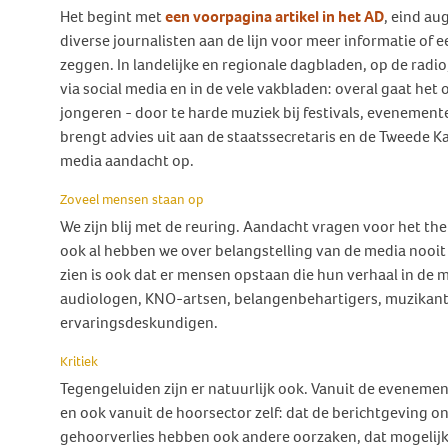
Behandeling Duizeligheid en
Het begint met
een voorpagina artikel in het AD
, eind au
Botverankerd hoorsysteem
Wat doen wij voor jou?
Vrijwilligers
Evenwicht
diverse journalisten aan de lijn voor meer informatie of ee
(BCD)
zeggen. In landelijke en regionale dagbladen, op de radi
Vraagbaak
Klachten en geschillen
Ervaringsverhalen Duizeligheid
via social media en in de vele vakbladen: overal gaat het o
Vraagbaak
en Evenwicht
Vacatures
jongeren - door te harde muziek bij festivals, evenemen
World Hearing Day
Evenwichtsproblemen bij
Adverteren
brengt advies uit aan de staatssecretaris en de Tweede K
kinderen
media aandacht op.
Contact
Zoveel mensen staan op
We zijn blij met de reuring. Aandacht vragen voor het t
ook al hebben we over belangstelling van de media nooit t
zien is ook dat er mensen opstaan die hun verhaal in de
audiologen, KNO-artsen, belangenbehartigers, muzikanten
ervaringsdeskundigen.
Kritiek
Tegengeluiden zijn er natuurlijk ook. Vanuit de evenemen
en ook vanuit de hoorsector zelf: dat de berichtgeving o
gehoorverlies hebben ook andere oorzaken, dat mogelij