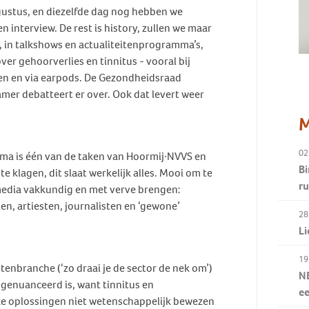
gustus, en diezelfde dag nog hebben we
n interview. De rest is history, zullen we maar
o, in talkshows en actualiteitenprogramma’s,
ver gehoorverlies en tinnitus - vooral bij
ten en via earpods. De Gezondheidsraad
amer debatteert er over. Ook dat levert weer
M
02
hema is één van de taken van Hoormij∙NVVS en
Bi
e klagen, dit slaat werkelijk alles. Mooi om te
r
 media vakkundig en met verve brengen:
, artiesten, journalisten en ‘gewone’
28
Li
19
tenbranche (‘zo draai je de sector de nek om’)
NE
ngenuanceerd is, want tinnitus en
e
ke oplossingen niet wetenschappelijk bewezen