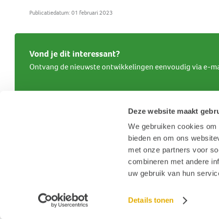
Publicatiedatum: 01 februari 2023
Vond je dit interessant?
Ontvang de nieuwste ontwikkelingen eenvoudig via e-ma
Deze website maakt gebru
We gebruiken cookies om c
bieden en om ons websitev
met onze partners voor so
combineren met andere inf
uw gebruik van hun servic
Details tonen
© 2026 Stichting Hoormij
|
Contact
|
Disclaimer
|
Sitemap