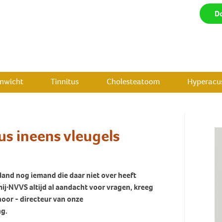
D
enwicht
Tinnitus
Cholesteatoom
Hyperacus
us ineens vleugels
rland nog iemand die daar niet over heeft
ij∙NVVS altijd al aandacht voor vragen, kreeg
oor - directeur van onze
ng.