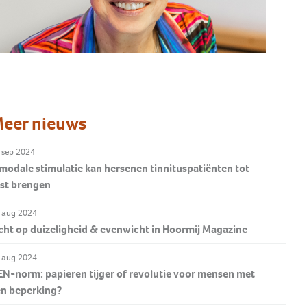
Wat als evenwicht niet
Tinnitus en op zoek naar een
vanzelfsprekend is?
Onze ambassadeurs
oplossing
Alles over cholesteatoom
Hoortoestel in vijf stappen
Help hyperacusis op de kaart te
Geweldig dat deze ambassadeurs
Hoormij∙NVVS helpt je verder op
Ga naar BAW
zetten
Meer weten?
ons een warm hart toedragen.
weg.
Ja, ik doneer éénmalig
Ontdek waarom
Lees verder >
eer nieuws
 sep 2024
modale stimulatie kan hersenen tinnituspatiënten tot
ust brengen
 aug 2024
cht op duizeligheid & evenwicht in Hoormij Magazine
 aug 2024
N-norm: papieren tijger of revolutie voor mensen met
en beperking?