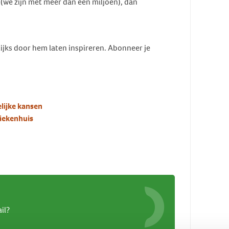
(we zijn met meer dan een miljoen), dan
lijks door hem laten inspireren. Abonneer je
elijke kansen
iekenhuis
il?