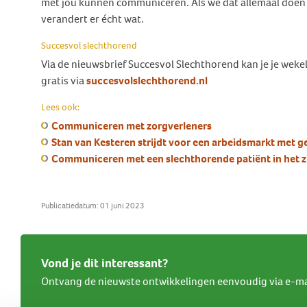
met jou kunnen communiceren. Als we dat allemaal doen 
verandert er écht wat.
Succesvol slechthorend
Via de nieuwsbrief Succesvol Slechthorend kan je je weke
gratis via
succesvolslechthorend.nl
Lees ook:
Communiceren met zorgverleners
Stan van Kesteren strijdt voor een arbeidsmarkt met g
Communiceren met een slechthorende patiënt in het z
Publicatiedatum: 01 juni 2023
Vond je dit interessant?
Ontvang de nieuwste ontwikkelingen eenvoudig via e-ma