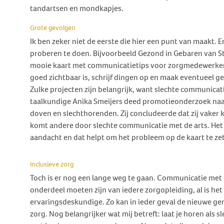
tandartsen en mondkapjes.
Grote gevolgen
Ik ben zeker niet de eerste die hier een punt van maakt. Er 
proberen te doen. Bijvoorbeeld Gezond in Gebaren van St
mooie kaart met communicatietips voor zorgmedewerkers. 
goed zichtbaar is, schrijf dingen op en maak eventueel 
Zulke projecten zijn belangrijk, want slechte communica
taalkundige Anika Smeijers deed promotieonderzoek naa
doven en slechthorenden. Zij concludeerde dat zij vak
komt andere door slechte communicatie met de arts. Het
aandacht en dat helpt om het probleem op de kaart te ze
Inclusieve zorg
Toch is er nog een lange weg te gaan. Communicatie me
onderdeel moeten zijn van iedere zorgopleiding, al is he
ervaringsdeskundige. Zo kan in ieder geval de nieuwe gen
zorg. Nog belangrijker wat mij betreft: laat je horen al