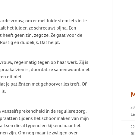
arde vrouw, om er met luide stem iets in te
lt het luider, ze schreeuwt bijna. Een
 heeft geen zin’, zegt ze. Ze gaat voor de
stig en duidelijk. Dat helpt.
vrouw, regelmatig tegen op haar werk. Zij is
k spraakafzien is, doordat ze samenwoont met
en dit niet.
at je patiënten met gehoorverlies treft. Of
 is.
M
28
vanzelfsprekendheid in de reguliere zorg.
Li
praatten tijdens het schoonmaken van mijn
sartsen die al typend en kijkend naar het
22
nen zijn. Om nog maar te zwijgen over
R