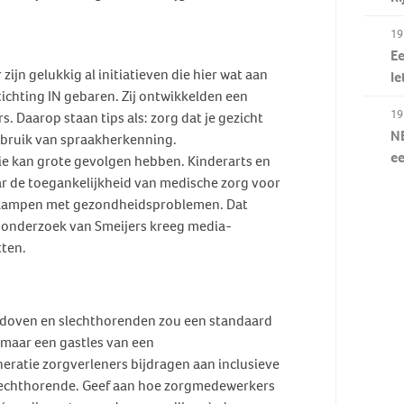
19
Ee
zijn gelukkig al initiatieven die hier wat aan
le
ichting IN gebaren. Zij ontwikkelden een
19
Daarop staan tips als: zorg dat je gezicht
NE
gebruik van spraakherkenning.
e
tie kan grote gevolgen hebben. Kinderarts en
r de toegankelijkheid van medische zorg voor
er kampen met gezondheidsproblemen. Dat
 onderzoek van Smeijers kreeg media-
tten.
t doven en slechthorenden zou een standaard
t maar een gastles van een
eratie zorgverleners bijdragen aan inclusieve
s slechthorende. Geef aan hoe zorgmedewerkers