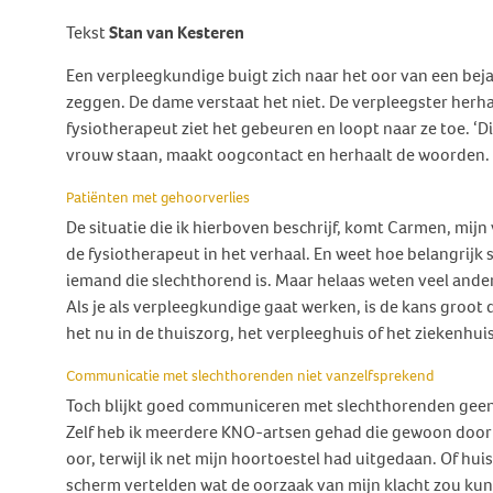
Behandeling Duizeligheid en
Tekst
Botverankerd hoorsysteem
Wat doen wij voor jou?
Vrijwilligers
Stan van Kesteren
Evenwicht
(BCD)
Vraagbaak
Klachten en geschillen
Ervaringsverhalen Duizeligheid
Een verpleegkundige buigt zich naar het oor van een beja
Vraagbaak
en Evenwicht
zeggen. De dame verstaat het niet. De verpleegster herhaa
Vacatures
fysiotherapeut ziet het gebeuren en loopt naar ze toe. ‘Dit
World Hearing Day
Evenwichtsproblemen bij
Adverteren
vrouw staan, maakt oogcontact en herhaalt de woorden. Ru
kinderen
Contact
Patiënten met gehoorverlies
De situatie die ik hierboven beschrijf, komt Carmen, mijn 
de fysiotherapeut in het verhaal. En weet hoe belangrij
iemand die slechthorend is. Maar helaas weten veel ander
Als je als verpleegkundige gaat werken, is de kans groot d
het nu in de thuiszorg, het verpleeghuis of het ziekenhuis
Communicatie met slechthorenden niet vanzelfsprekend
Toch blijkt goed communiceren met slechthorenden geen 
Zelf heb ik meerdere KNO-artsen gehad die gewoon door
oor, terwijl ik net mijn hoortoestel had uitgedaan. Of hui
scherm vertelden wat de oorzaak van mijn klacht zou kun