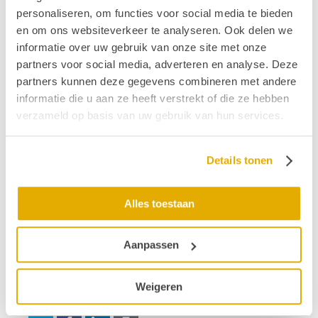
stichtinghoormij.nl/conferentie
personaliseren, om functies voor social media te bieden
en om ons websiteverkeer te analyseren. Ook delen we
Lees ook:
informatie over uw gebruik van onze site met onze
Audioloog Peter van Hengel over de behandeling
partners voor social media, adverteren en analyse. Deze
van tinnitus en de achterstand van de hyperacusis-
partners kunnen deze gegevens combineren met andere
patiënt
informatie die u aan ze heeft verstrekt of die ze hebben
Handvatten in leven met tinnitus
verzameld op basis van uw gebruik van hun services.
Publicatiedatum: 22 maart 2021
Details tonen
Vond je dit interessant?
Alles toestaan
Ontvang de nieuwste ontwikkelingen eenvoudig via
e-mail?
Aanpassen
Weigeren