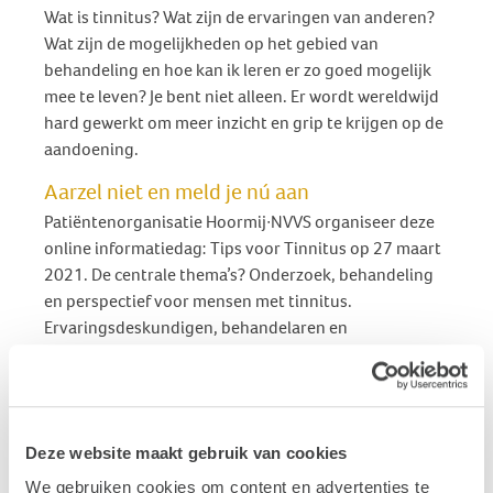
Wat is tinnitus? Wat zijn de ervaringen van anderen?
Wat zijn de mogelijkheden op het gebied van
behandeling en hoe kan ik leren er zo goed mogelijk
mee te leven? Je bent niet alleen. Er wordt wereldwijd
hard gewerkt om meer inzicht en grip te krijgen op de
aandoening.
Aarzel niet en meld je nú aan
Patiëntenorganisatie Hoormij∙NVVS organiseer deze
online informatiedag: Tips voor Tinnitus op 27 maart
2021. De centrale thema’s? Onderzoek, behandeling
en perspectief voor mensen met tinnitus.
Ervaringsdeskundigen, behandelaren en
onderzoekers vertellen je in een wervelend
programma over tinnitus en de behandelopties. De
bijeenkomst vindt plaats van 10.30 tot 16.00 uur.
Niet-leden betalen € 19,50. Leden zijn gratis.
Deze website maakt gebruik van cookies
Aanmelden is verplicht. Kijk voor meer informatie en
de wijze van deelnemen op:
We gebruiken cookies om content en advertenties te