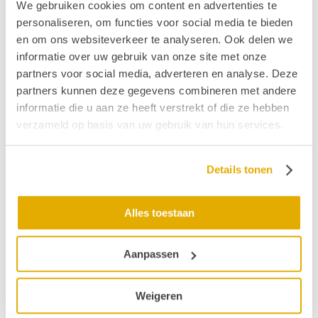
We gebruiken cookies om content en advertenties te
Controleer het webadres.
personaliseren, om functies voor social media te bieden
Bezoek de homepage van
Hoormij∙NVVS
of
en om ons websiteverkeer te analyseren. Ook delen we
bekijk de
actuele nieuwsberichten
.
informatie over uw gebruik van onze site met onze
Ben je op zoek naar ervaringsverhalen en de
partners voor social media, adverteren en analyse. Deze
laatste informatie op het gebied van behandeling
partners kunnen deze gegevens combineren met andere
met betrekking tot tinnitus. Vanuit deze pagina
informatie die u aan ze heeft verstrekt of die ze hebben
'De week van het oorsuizen'
vind je mogelijk de
verzameld op basis van uw gebruik van hun services.
informatie die je zoekt.
Heb je vragen over duizeligheid en evenwicht?
Op deze pagina
'Balance Awareness Week'
Details tonen
vind je de laatste ontwikkelingen.
Lees meer over:
slechthorendheid
,
Alles toestaan
hyperacusis
, een
brughoektumor
of
CI
.
Hoop dat we je verder hebben kunnen helpen om
Aanpassen
je te helpen vinden wat je zoekt!
Weigeren