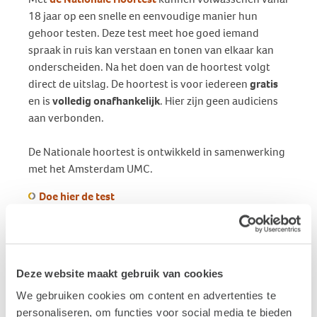
18 jaar op een snelle en eenvoudige manier hun
gehoor testen. Deze test meet hoe goed iemand
spraak in ruis kan verstaan en tonen van elkaar kan
onderscheiden. Na het doen van de hoortest volgt
direct de uitslag. De hoortest is voor iedereen
gratis
en is
volledig onafhankelijk
. Hier zijn geen audiciens
aan verbonden.
De Nationale hoortest is ontwikkeld in samenwerking
met het Amsterdam UMC.
Doe hier de test
Publicatiedatum: 26 oktober 2023
Vond je dit interessant?
Deze website maakt gebruik van cookies
Ontvang de nieuwste ontwikkelingen eenvoudig via
We gebruiken cookies om content en advertenties te
e-mail?
personaliseren, om functies voor social media te bieden