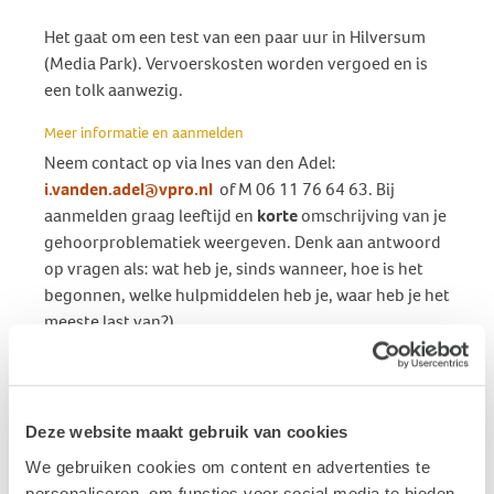
Het gaat om een test van een paar uur in Hilversum
(Media Park). Vervoerskosten worden vergoed en is
een tolk aanwezig.
Meer informatie en aanmelden
Neem contact op via Ines van den Adel:
i.vanden.adel@vpro.nl
of M 06 11 76 64 63. Bij
aanmelden graag leeftijd en
korte
omschrijving van je
gehoorproblematiek weergeven. Denk aan antwoord
op vragen als: wat heb je, sinds wanneer, hoe is het
begonnen, welke hulpmiddelen heb je, waar heb je het
meeste last van?)
Publicatiedatum: 23 februari 2022
Deze website maakt gebruik van cookies
Vond je dit interessant?
We gebruiken cookies om content en advertenties te
Ontvang de nieuwste ontwikkelingen eenvoudig via
personaliseren, om functies voor social media te bieden