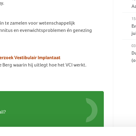
y.
Aa
15
 in te zamelen voor wetenschappelijk
Ev
innitus en evenwichtsproblemen én genezing
ju
03
Du
rzoek Vestibulair Implantaat
(o
erg waarin hij uitlegt hoe het VCI werkt.
il?