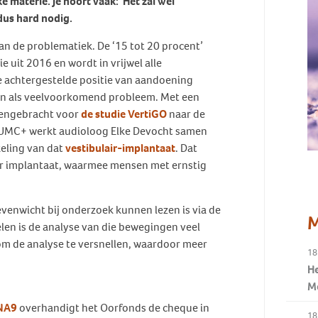
 materie. Je hoort vaak: 'Het zal wel
dus hard nodig.
n de problematiek. De ‘15 tot 20 procent’
 uit 2016 en wordt in vrijwel alle
e achtergestelde positie van aandoening
en als veelvoorkomend probleem. Met een
eengebracht voor
de studie VertiGO
naar de
MUMC+ werkt audioloog Elke Devocht samen
eling van dat
vestibulair-implantaat
. Dat
air implantaat, waarmee mensen met ernstig
venwicht bij onderzoek kunnen lezen is via de
M
len is de analyse van die bewegingen veel
om de analyse te versnellen, waardoor meer
18
.
He
M
NA9
overhandigt het Oorfonds de cheque in
18