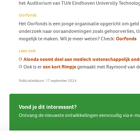
het Auditorium van TU/e Eindhoven University Technolog
Oorfonds
Het Oorfonds is een jonge organisatie opgericht om geld
onderzoek naar ooraandoeningen zoals gehoorverlies, t
mogelijk te maken. Wil je meer weten? Check:
Oorfonds
Lees ook:
Alonda neemt deel aan medisch wetenschappelijk onde
Ook is er
een kort filmpje
gemaakt met Raymond van de B
Publicatiedatum: 17 september 2024
Vond je dit interessant?
Ontvang de nieuwste ontwikkelingen eenvoudig via e-ma