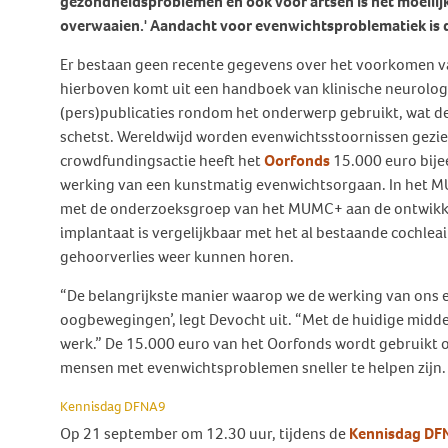
gezondheidsproblemen en ook voor artsen is het moeilijke
Behandeling Duizeligheid en
overwaaien.' Aandacht voor evenwichtsproblematiek is 
Botverankerd hoorsysteem
Wat doen wij voor jou?
Vrijwilligers
Evenwicht
(BCD)
Er bestaan geen recente gegevens over het voorkomen va
Vraagbaak
Klachten en geschillen
Ervaringsverhalen Duizeligheid
hierboven komt uit een handboek van klinische neurologie
Vraagbaak
en Evenwicht
Vacatures
(pers)publicaties rondom het onderwerp gebruikt, wat d
World Hearing Day
Evenwichtsproblemen bij
Adverteren
schetst. Wereldwijd worden evenwichtsstoornissen gezi
kinderen
crowdfundingsactie heeft het
Oorfonds
15.000 euro bij
Contact
werking van een kunstmatig evenwichtsorgaan. In het 
met de onderzoeksgroep van het MUMC+ aan de ontwikk
implantaat is vergelijkbaar met het al bestaande cochle
gehoorverlies weer kunnen horen.
“De belangrijkste manier waarop we de werking van ons e
oogbewegingen’, legt Devocht uit. “Met de huidige midde
werk.” De 15.000 euro van het Oorfonds wordt gebruikt 
mensen met evenwichtsproblemen sneller te helpen zijn
Kennisdag DFNA9
Op 21 september om 12.30 uur, tijdens de
Kennisdag DF