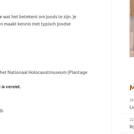
wat het betekent om Joods te zijn. Je
e en maakt kennis met typisch Joodse
n het Nationaal Holocaustmuseum (Plantage
M
is vereist
.
28
Li
g.
22
R