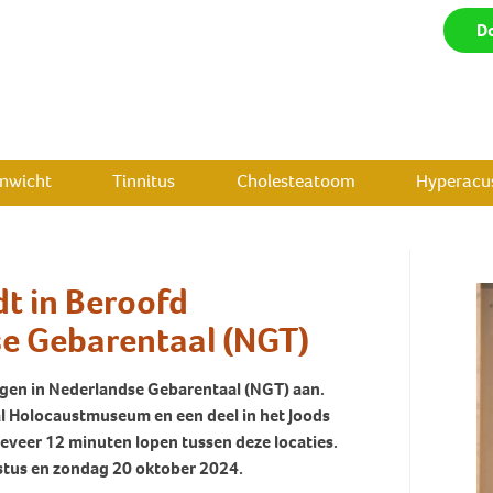
D
enwicht
Tinnitus
Cholesteatoom
Hyperacus
dt in Beroofd
se Gebarentaal (NGT)
ingen in Nederlandse Gebarentaal (NGT) aan.
aal Holocaustmuseum en een deel in het Joods
geveer 12 minuten lopen tussen deze locaties.
ustus en zondag 20 oktober 2024.