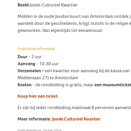
Behandeling Duizeligheid en
Beeld
Joods Cultureel Kwartier
Botverankerd hoorsysteem
Wat doen wij voor jou?
Vrijwilligers
Evenwicht
(BCD)
Midden in de oude Joodse buurt van Amsterdam ontdek je 
Vraagbaak
Klachten en geschillen
Ervaringsverhalen Duizeligheid
wandelt door de geschiedenis, krijgt inzicht in de religi
Vraagbaak
en Evenwicht
Vacatures
gewoonten. Van eigentijds tot eeuwenoud.
World Hearing Day
Evenwichtsproblemen bij
Adverteren
kinderen
Praktische informatie
Contact
Duur
- 2 uur
Aanvang
- 10.30 uur
Verzamelen -
een kwartier voor aanvang bij de kassa va
Middenlaan 27) te Amsterdam
Kosten
- de rondleiding is gratis, maar
een museumticket 
Koop hier een ticket
.
Er zijn bij ieder rondleiding maximaal 8 personen aanwezi
Meer informatie
:
Joods Cultureel Kwartier
Publicatiedatum: 29 mei 2024