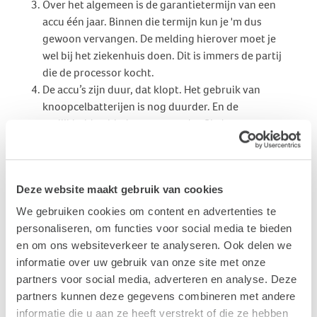
Over het algemeen is de garantietermijn van een
accu één jaar. Binnen die termijn kun je 'm dus
gewoon vervangen. De melding hierover moet je
wel bij het ziekenhuis doen. Dit is immers de partij
die de processor kocht.
De accu’s zijn duur, dat klopt. Het gebruik van
knoopcelbatterijen is nog duurder. En de
eerlijkheid gebiedt te zeggen dat CI-dragers
relatief weinig kosten hebben aan hun CI. Dit in
vergelijking met mensen die een hoortoestel
moeten aanschaffen.
Deze website maakt gebruik van cookies
Veel onduidelijkheid ontstaat doordat de CI-
producenten niet allemaal even duidelijk op de
We gebruiken cookies om content en advertenties te
website vermelden welke garantiebepalingen er
personaliseren, om functies voor social media te bieden
gelden. Ook ontbreken er weleens
en om ons websiteverkeer te analyseren. Ook delen we
onderhoudstips. Gelukkig heeft OPCI daar veel
informatie over uw gebruik van onze site met onze
ervaring mee en kennis van. Vragen hierover kun je
partners voor social media, adverteren en analyse. Deze
aan OPCI stellen:
info@opciweb.nl
.
partners kunnen deze gegevens combineren met andere
Bij de producenten is de noodzaak van goede
informatie die u aan ze heeft verstrekt of die ze hebben