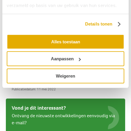
communicatie weer eens heel duidelijk geworden.
verzameld op basis van uw gebruik van hun services.
OPCI blijft daar op toezien.
OPCI heeft het accu-probleem ook onder de aandacht
Details tonen
gebracht bij het CI-ON (het overlegorgaan van de CI-
centra in Nederland). Het staat nu duidelijk op de
Alles toestaan
kaart. De ziekenhuizen waren blij met de inbreng van
OPCI (en dus met de input van de ouders!). Zij hebben
de toezegging gedaan om alert te zijn op dit probleem
Aanpassen
en waar mogelijk mee te werken aan oplossingen.
Weigeren
Bron
:
OPCI
Publicatiedatum: 11 mei 2022
Vond je dit interessant?
Ontvang de nieuwste ontwikkelingen eenvoudig via
e-mail?