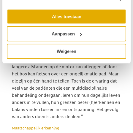
zichzelf de
kracht te
vinden om
Alles toestaan
op een
andere
Aanpassen
manier om te gaan met de situatie, dan kan de
ervaren last van de klachten afnemen. Er zijn
Weigeren
succesverhalen die ook mijn verwachtingen
overtroffen en me bijblijven. Zoals iemand die weer
langere afstanden op de motor kan afleggen of door
het bos kan fietsen over een ongelijkmatig pad. Maar
die zijn op één hand te tellen. Toch is de ervaring dat
veel van de patiënten die een multidisciplinaire
behandeling ondergaan, leren om hun dagelijks leven
anders in te vullen, hun grenzen beter (h)erkennen en
balans vinden tussen in- en ontspanning. Het gevolg
van anders doen is anders denken.”
Maatschappelijk erkenning