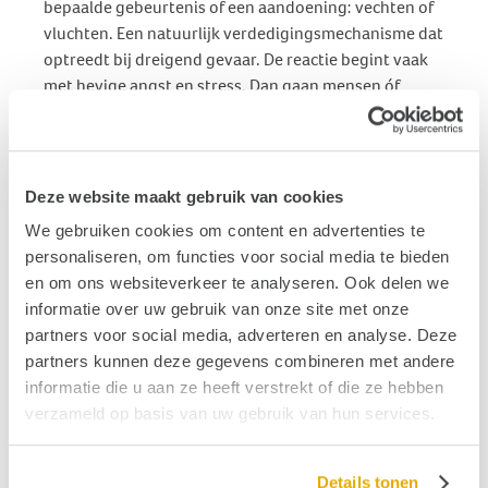
bepaalde gebeurtenis of een aandoening: vechten of
vluchten. Een natuurlijk verdedigingsmechanisme dat
optreedt bij dreigend gevaar. De reactie begint vaak
met hevige angst en stress. Dan gaan mensen óf
vechten, willen zich niet laten kennen. Te vergelijken
met spartelen in drijfzand. Niet functioneel. Je gaat je
eigen grenzen over. Óf ze blijven op de bank liggen en
komen er niet meer vanaf in een poging alle ‘triggers’
Deze website maakt gebruik van cookies
te vermijden. Ook dan volgt onvermijdelijk de
We gebruiken cookies om content en advertenties te
negatieve spiraal.”
personaliseren, om functies voor social media te bieden
en om ons websiteverkeer te analyseren. Ook delen we
Van anders doen naar anders denken
informatie over uw gebruik van onze site met onze
“Tijdens de therapie motiveren we mensen die
partners voor social media, adverteren en analyse. Deze
vluchten om tóch activiteiten te ondernemen en de
partners kunnen deze gegevens combineren met andere
vechters om wat meer te ontspannen.
Als het iemand
informatie die u aan ze heeft verstrekt of die ze hebben
met behulp
verzameld op basis van uw gebruik van hun services.
van
therapie
lukt om in
Details tonen