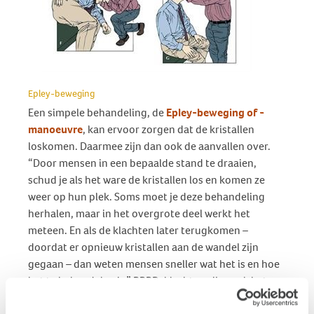
Epley-beweging
Een simpele behandeling, de
Epley-beweging of -
manoeuvre
, kan ervoor zorgen dat de kristallen
loskomen. Daarmee zijn dan ook de aanvallen over.
“Door mensen in een bepaalde stand te draaien,
schud je als het ware de kristallen los en komen ze
weer op hun plek. Soms moet je deze behandeling
herhalen, maar in het overgrote deel werkt het
meteen. En als de klachten later terugkomen –
doordat er opnieuw kristallen aan de wandel zijn
gegaan – dan weten mensen sneller wat het is en hoe
het te behandelen is.” BPPD-klachten zijn vaak het
heftigst als er langere tijd niet is bewogen. Ook is het