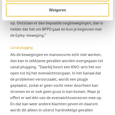
test. Door iemand vanuit zitstand zo snel mogelijk op
Weigeren
de behandeltafel te laten liggen met het hoofd
gedraaid, roep je bij BPPD de duizeligheidsklachten
op. Ontstaan er dan bepaalde oogbewegingen, dan is
helder dat het om BPPD gaat en kun je beginnen met
de Epley-beweging.”
Canal plugging
Als de bewegingen en manoeuvres echt niet werken,
dan kan in zeldzame gevallen worden overgegaan tot
canal plugging. “Daarbij boort een KNO-arts het oor
open tot bij het evenwichtsorgaan. In het kanaal dat
de problemen veroorzaakt, wordt een plugje
geplaatst, zodat er geen vocht meer doorheen kan
stromen en er ook geen gruis in kan komen. Maar je
offert er wel één van de evenwichtssensoren mee op.
En dat kan weer andere klachten geven en daarom
wordt dit alleen in uiterst hardnekkige gevallen