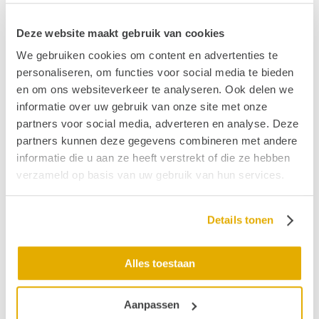
mogelijk dat de kristallen in het horizontale
evenwichtskanaal terecht zijn gekomen. Dit is in 5-10
Deze website maakt gebruik van cookies
% van de gevallen de oorzaak. “Dat kan voor meer last
zorgen, ook misselijkheid. Maar ook dat is goed te
We gebruiken cookies om content en advertenties te
behandelen, al is dat wat ingewikkelder.
personaliseren, om functies voor social media te bieden
en om ons websiteverkeer te analyseren. Ook delen we
afbeelding links:
Kenniscentrum Duizeligheid
informatie over uw gebruik van onze site met onze
partners voor social media, adverteren en analyse. Deze
Kiepproef
partners kunnen deze gegevens combineren met andere
informatie die u aan ze heeft verstrekt of die ze hebben
Het kan bij een eenmalige aanval blijven. De BPPD-
verzameld op basis van uw gebruik van hun services.
klachten zijn vaak het heftigst als er langere tijd niet is
bewogen. Wie dan een tijdje meer beweegt, heeft er
ook minder last van. Lang niet iedereen met BPPD
Details tonen
komt dan ook bij de dokter. “En omdat BPPD kan
voorkomen in combinatie met andere
evenwichtsklachten, is het belangrijk dat je als arts
Alles toestaan
goed blijft doorvragen”, benadrukt Kelders. “Om
zeker te weten dat het om BPPD gaat, zal een arts ook
Aanpassen
de kiepproef doen, ook bekend als de Dix-Hallpike