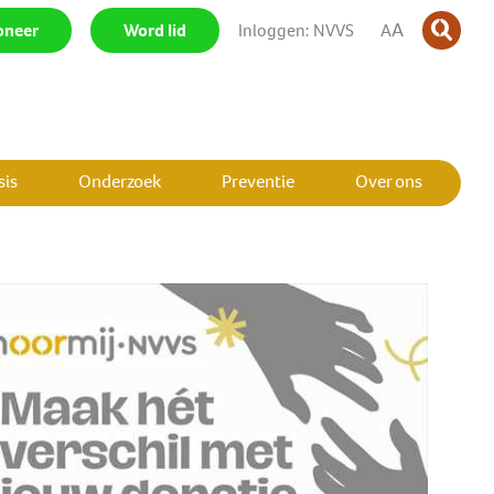
A
oneer
|
Word lid
|
Inloggen: NVVS
|
A
is
Onderzoek
Preventie
Over ons
SLUIT MENU
SLUIT MENU
SLUIT MENU
SLUIT MENU
SLUIT MENU
SLUIT MENU