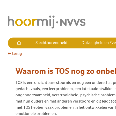
Slechthorendheid
Duizeligheid en Ev
terug
Alles over slechthorendheid
Alles over Duizeligheid en
Alles over Tinnitus
Alles over cholesteatoom
Alles over Hyperacusis
Wie is Hoormij∙NVVS
Evenwicht
Waarom is TOS nog zo onbe
Wat is slechthorendheid?
Wat is tinnitus?
Wat is cholesteatoom
Wat is hyperacusis?
Wat bereikt Hoormij∙NVVS?
Vraagbaak
Leven met slechthorendheid
Heb ik tinnitus?
Ervaringsverhalen
Heb ik hyperacusis?
Medisch adviseurs
TOS is een onzichtbare stoornis en nog een onderschat p
Plotselinge (draai)duizeligheid
cholesteatoom
Ben ik slechthorend?
Leven met tinnitus
Leven met hyperacusis
Word lid of donateur
gedacht zoals, een leerprobleem, een late taalontwikkeli
Terugkerende
ongehoorzaamheid, verstrooidheid, psychische probleme
Hoe hoort het op de werkvloer?
Kinderen met tinnitus
Vraagbaak
Ambassadeurs
(draai)duizeligheid
met hun ouders en met anderen verstoord en dit leidt to
Een klacht over je audicien?
Jongeren met tinnitus
Commissies
met TOS hebben vaak problemen in het ontwikkelen van h
Uitval evenwichtsfunctie
emotionele problemen.
Cochleair Implantaat (CI)
Leidraad tinnitus huisartsen
Hoormij∙NVVS in het land