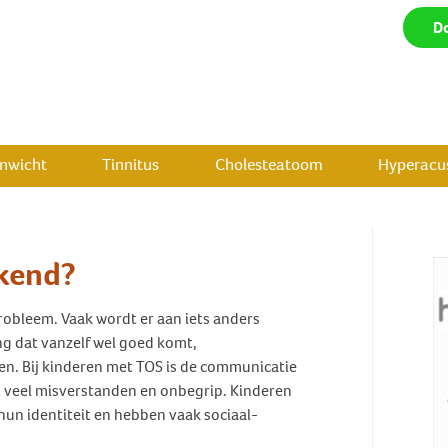
D
enwicht
Tinnitus
Cholesteatoom
Hyperacus
kend?
robleem. Vaak wordt er aan iets anders
ng dat vanzelf wel goed komt,
n. Bij kinderen met TOS is de communicatie
t veel misverstanden en onbegrip. Kinderen
un identiteit en hebben vaak sociaal-