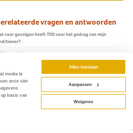
erelateerde vragen en antwoorden
t voor gevolgen heeft TOS voor het gedrag van mijn
nd/tiener?
 TOS erfelijk?
t zijn oorzaken van TOS?
Alles toestaan
al media te
gt TOS iets over de intelligentie van mijn kind?
van onze site
Aanpassen
 gegevens
t kun je eraan doen?
 op basis van
Weigeren