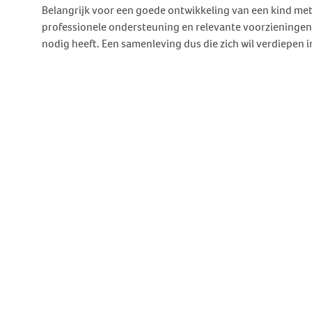
Behandeling Duizeligheid en
Belangrijk voor een goede ontwikkeling van een kind met
Botverankerd hoorsysteem
Wat doen wij voor jou?
Vrijwilligers
Evenwicht
professionele ondersteuning en relevante voorzieningen 
(BCD)
nodig heeft. Een samenleving dus die zich wil verdiepen
Vraagbaak
Klachten en geschillen
Ervaringsverhalen Duizeligheid
Vraagbaak
en Evenwicht
Vacatures
World Hearing Day
Evenwichtsproblemen bij
Adverteren
kinderen
Contact