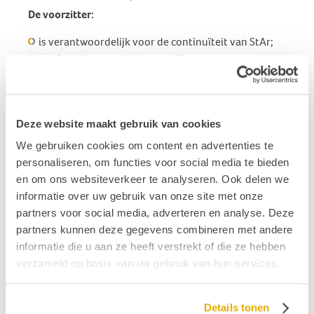
De voorzitter:
is verantwoordelijk voor de continuïteit van StAr;
geeft leiding aan de bestuurlijke processen, op
basis waarvan het beheer van de stichting, en de
kwaliteitsafspraken ten aanzien van beroeps- en
bedrijvenregister geborgd blijven;
Deze website maakt gebruik van cookies
vertegenwoordigt de sector en daarbuiten, in
contacten met bijv. zorgverzekeraars, het
We gebruiken cookies om content en advertenties te
ministerie van VWS en specialistenverenigingen;
personaliseren, om functies voor social media te bieden
is direct aanspeekpunt van de directeur en de
en om ons websiteverkeer te analyseren. Ook delen we
organisatie;
informatie over uw gebruik van onze site met onze
werkt samen en zoekt afstemming met andere
partners voor social media, adverteren en analyse. Deze
kwaliteitsinitiatieven in de sector;
partners kunnen deze gegevens combineren met andere
informatie die u aan ze heeft verstrekt of die ze hebben
Vereiste kennis en ervaring
verzameld op basis van uw gebruik van hun services.
ruime (relevante) bestuurlijke ervaring;
enige kennis en mogelijk netwerk in het
Details tonen
zorglandschap;