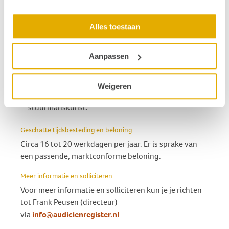
ervaring op het domein van kwaliteitsborging, bij
voorkeur in de zorg;
Alles toestaan
ervaring met en gevoel bij keurmerken en
kwaliteitscertificatie;
Aanpassen
ervaring met het overbruggen van
belangentegenstellingen;
academisch werk- en denkniveau;
Weigeren
diplomatie en gezag in combinatie met humor en
stuurmanskunst.
Geschatte tijdsbesteding en beloning
Circa 16 tot 20 werkdagen per jaar. Er is sprake van
een passende, marktconforme beloning.
Meer informatie en solliciteren
Voor meer informatie en solliciteren kun je je richten
tot Frank Peusen (directeur)
via
info@audicienregister.nl