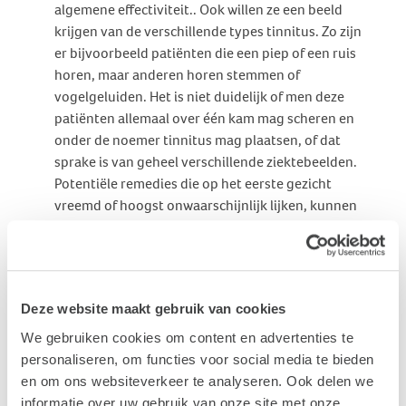
algemene effectiviteit.. Ook willen ze een beeld
krijgen van de verschillende types tinnitus. Zo zijn
er bijvoorbeeld patiënten die een piep of een ruis
horen, maar anderen horen stemmen of
vogelgeluiden. Het is niet duidelijk of men deze
patiënten allemaal over één kam mag scheren en
onder de noemer tinnitus mag plaatsen, of dat
sprake is van geheel verschillende ziektebeelden.
Potentiële remedies die op het eerste gezicht
vreemd of hoogst onwaarschijnlijk lijken, kunnen
van nieuw belang worden als ze worden
ondersteund door de inbreng van een groot aantal
patiënten. Vaak toegepaste maar ineffectieve
therapieën zijn dan te vermijden. De methodiek die
Deze website maakt gebruik van cookies
hier gebruikt wordt is ‘collaboratieve filtering’,
bekend van o.a. Amazon of Bol.com: "andere lezers
We gebruiken cookies om content en advertenties te
lezen ook". Of van Spotify, waar het systeem
personaliseren, om functies voor social media te bieden
aanbevelingen doet door gebruikersgegevens te
en om ons websiteverkeer te analyseren. Ook delen we
vergelijken.
informatie over uw gebruik van onze site met onze