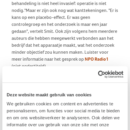
behandeling is niet heel invasief: operatie is niet
nodig."Maar er zijn ook nog wat kanttekeningen. "Er is
kans op een placebo-effect. Er was geen
controlegroep en het onderzoek is maar een jaar
gedaan", vertelt Smit. Ook zijn volgens hem meerdere
auteurs die hebben meegewerkt verbonden aan het
bedrijf dat het apparaatje maakt, wat het onderzoek
minder objectief zou kunnen maken. Luister voor
meer informatie naar het gesprek op
NPO Radio1
(niet ondertiteld).
Gematigd enthousiast
Olav Wagenaar, auteur van het boek ‘Eerste hulp bij
oorsuizen’ is in eerste instantie positief over het
Deze website maakt gebruik van cookies
onderzoek. “Het zijn gerenommeerde onderzoekers,
We gebruiken cookies om content en advertenties te
en aan dit onderzoek zijn al verschillende
personaliseren, om functies voor social media te bieden
onderzoeken voorafgegaan. Er zit dus een
en om ons websiteverkeer te analyseren. Ook delen we
gefundeerde theorie achter.”, zegt hij in
dit interview
.
informatie over uw gebruik van onze site met onze
“Ik moet wel zeggen dat een aantal onderzoekers