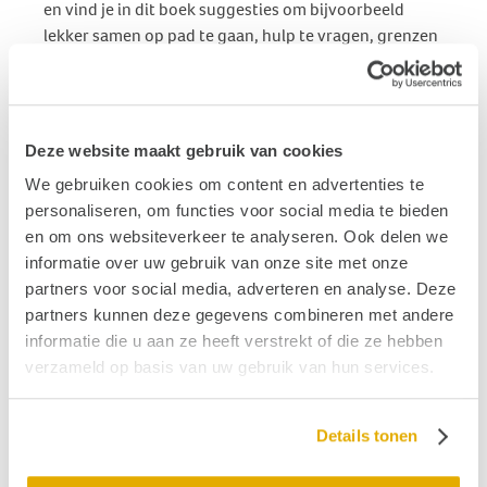
en vind je in dit boek suggesties om bijvoorbeeld
lekker samen op pad te gaan, hulp te vragen, grenzen
aan te geven of de sleur te doorbreken. Of misschien
heb je wel zin om één van de vijftien oppeppers toe te
passen om je weer kwiek en energiek te voelen. De
simpele aanwijzingen helpen je stap voor stap het
Deze website maakt gebruik van cookies
Kleine Geluk terug te brengen in je leven. Zo kun je
We gebruiken cookies om content en advertenties te
helemaal op jouw manier een veerkrachtige
personaliseren, om functies voor social media te bieden
mantelzorger zijn, met alle steun en hulp die jij nodig
en om ons websiteverkeer te analyseren. Ook delen we
hebt. Bij alle recepten verwijzen de auteurs Maria
informatie over uw gebruik van onze site met onze
Grijpma en Inge de Jager naar inspirerende boeken en
partners voor social media, adverteren en analyse. Deze
websites en lees je hoe andere mantelzorgers hun
partners kunnen deze gegevens combineren met andere
leven lichter maken door goed voor zichzelf te
informatie die u aan ze heeft verstrekt of die ze hebben
zorgen.
verzameld op basis van uw gebruik van hun services.
We wensen je veel ‘Klein Geluk’ toe bij het zorgen voor
een ander.
Details tonen
Meer informatie en bestellen