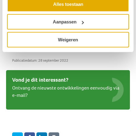
Alles toestaan
Hier kun je
het boek inkijken
. Hier kun je het onder
andere bestellen:
Bol.com
Aanpassen
Lees ook:
Een interview met één van de auteurs:
Je bent niet je
aandoening, vergroot je levensgeluk
Weigeren
Hoe blijf je veerkrachtig als je chronisch ziek bent?
Publicatiedatum: 28 september 2022
Vond je dit interessant?
Ontvang de nieuwste ontwikkelingen eenvoudig via
e-mail?