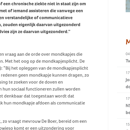
en chronische ziekte niet in staat zijn om
 met of iemand assisteren die vanwege een
en verstandelijke of communicatieve
n, zouden eigenlijk daarvan uitgezonderd
advies zijn ze daarvan uitgezonderd.”
M
een vraag aan de orde over mondkapjes die
04
Tw
. Met het oog op de mondkapjesplicht. De
): “Bij het opleggen van de mondkapjesplicht
17
e redenen geen mondkapje kunnen dragen, zo
Jo
ossing te zoeken voor de doven en
d
n hun sociaal functioneren zullen worden
het denkbaar dat toegestaan wordt dat
17
ijk hun mondkapje afdoen als communicatie
NS
b
t, zo vraagt mevrouw De Boer, bereid om een
15
Sowieso komt er een uitzondering voor