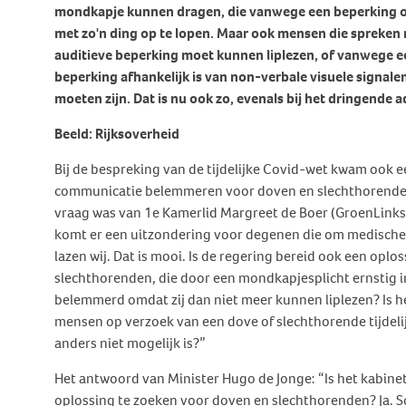
Behandeling Duizeligheid en
mondkapje kunnen dragen, die vanwege een beperking of e
Botverankerd hoorsysteem
Wat doen wij voor jou?
Vrijwilligers
Evenwicht
met zo'n ding op te lopen. Maar ook mensen die spreken
(BCD)
auditieve beperking moet kunnen liplezen, of vanwege e
Vraagbaak
Klachten en geschillen
Ervaringsverhalen Duizeligheid
beperking afhankelijk is van non-verbale visuele signale
Vraagbaak
en Evenwicht
Vacatures
moeten zijn. Dat is nu ook zo, evenals bij het dringende 
World Hearing Day
Evenwichtsproblemen bij
Adverteren
Beeld: Rijksoverheid
kinderen
Contact
Bij de bespreking van de tijdelijke Covid-wet kwam ook 
communicatie belemmeren voor doven en slechthorenden
vraag was van 1e Kamerlid Margreet de Boer (GroenLinks
komt er een uitzondering voor degenen die om medisch
lazen wij. Dat is mooi. Is de regering bereid ook een opl
slechthorenden, die door een mondkapjesplicht ernstig i
belemmerd omdat zij dan niet meer kunnen liplezen? Is 
mensen op verzoek van een dove of slechthorende tijdel
anders niet mogelijk is?”
Het antwoord van Minister Hugo de Jonge: “Is het kabine
oplossing te zoeken voor doven en slechthorenden? Ja. 