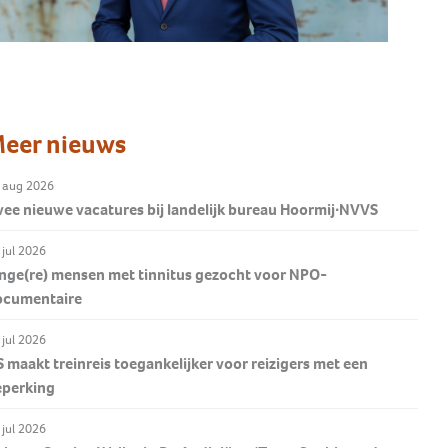
Wat als evenwicht niet
Tinnitus en op zoek naar een
vanzelfsprekend is?
Onze ambassadeurs
oplossing
Alles over cholesteatoom
Hoortoestel in vijf stappen
Help hyperacusis op de kaart te
Geweldig dat deze ambassadeurs
Hoormij∙NVVS helpt je verder op
Ga naar BAW
zetten
Meer weten?
ons een warm hart toedragen.
weg.
Ja, ik doneer éénmalig
Ontdek waarom
eer nieuws
Lees verder >
 aug 2026
ee nieuwe vacatures bij landelijk bureau Hoormij∙NVVS
 jul 2026
nge(re) mensen met tinnitus gezocht voor NPO-
ocumentaire
 jul 2026
 maakt treinreis toegankelijker voor reizigers met een
eperking
 jul 2026