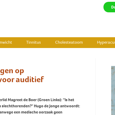
D
enwicht
Tinnitus
Cholesteatoom
Hyperacus
ngen op
oor auditief
lid Magreet de Boer (Groen Links): “Is het
en slechthorenden?" Hugo de Jonge antwoordt:
 vanwege een medische oorzaak geen