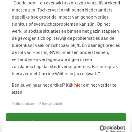
''Goede hoor- en evenwichtszorg zou vanzelfsprekend
moeten zijn. Toch ervaren miljoenen Nederlanders
dagelijks hoe groot de impact van gehoorverlies,
tinnitus of evenwichtsproblemen kan zijn. Op het
werk, in sociale situaties en binnen het gezin stapelen
de gevolgen zich op, terwijl de problematiek aan de
buitenkant vaak onzichtbaar blijft. En daar ligt precies
de rol van Hoormij∙NVVS: mensen ondersteunen,
verbinden en vertegenwoordigen in een
zorglandschap dat sterk versnipperd is. Earline sprak
hierover met Corrine Weiler en Jacco Swart.''
Benieuwd naar het artikel? Klik
hier
om het verder te
lezen!
Publicatiedatum: 17 februari 2026
Vond je dit interessant?
Ontvang de nieuwste ontwikkelingen eenvoudig via