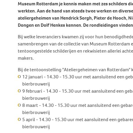
Behandeling Duizeligheid en
Museum Rotterdam je kennis maken met zes schilders die
Botverankerd hoorsysteem
Wat doen wij voor jou?
Vrijwilligers
Evenwicht
werkten. Aan de hand van steeds twee werken en diverse 
(BCD)
ateliergeheimen van Hendrick Sorgh, Pieter de Hooch, Ni
Vraagbaak
Klachten en geschillen
Ervaringsverhalen Duizeligheid
Dongen en Dolf Henkes kennen. De rondleidingen vinden p
Vraagbaak
en Evenwicht
Vacatures
Bij welke leveranciers kwamen zij voor hun benodigdhed
World Hearing Day
Evenwichtsproblemen bij
Adverteren
samenbrengen van de collectie van Museum Rotterdam 
kinderen
Contact
tentoongestelde schilderijen en rekwisieten allerlei ac
makers.
Bij de tentoonstelling "Ateliergeheimen van Rotterdam" 
12 januari - 14.30 - 15.30 uur met aansluitend een ge
bierbrouwerij
9 februari - 14.30 - 15.30 uur met aansluitend een ge
bierbrouwerij
8 maart - 14.30 - 15.30 uur met aansluitend een geba
bierbrouwerij
5 april - 14.30 - 15.30 uur met aansluitend een gebar
bierbrouwerij