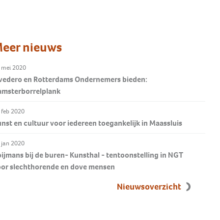
Wat als evenwicht niet
Tinnitus en op zoek naar een
vanzelfsprekend is?
Onze ambassadeurs
oplossing
Alles over cholesteatoom
Hoortoestel in vijf stappen
Help hyperacusis op de kaart te
Geweldig dat deze ambassadeurs
Hoormij∙NVVS helpt je verder op
Ga naar BAW
eer nieuws
zetten
Meer weten?
ons een warm hart toedragen.
weg.
Ja, ik doneer éénmalig
Ontdek waarom
 mei 2020
Lees verder >
wedero en Rotterdams Ondernemers bieden:
amsterborrelplank
 feb 2020
nst en cultuur voor iedereen toegankelijk in Maassluis
 jan 2020
ijmans bij de buren- Kunsthal - tentoonstelling in NGT
oor slechthorende en dove mensen
Nieuwsoverzicht