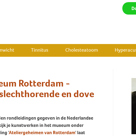
D
enwicht
Tinnitus
Cholesteatoom
Hyperacus
seum Rotterdam -
 slechthorende en dove
rden rondleidingen gegeven in de Nederlandse
kijk je kunstwerken in het museum onder
ing '
Ateliergeheimen van Rotterdam
' laat