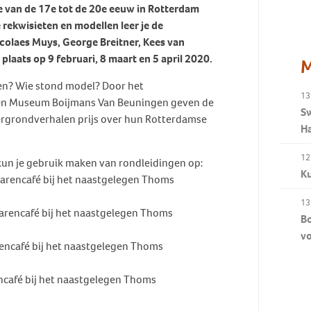
 van de 17e tot de 20e eeuw in Rotterdam
rekwisieten en modellen leer je de
colaes Muys, George Breitner, Kees van
laats op 9 februari, 8 maart en 5 april 2020.
M
en? Wie stond model? Door het
13
en Museum Boijmans Van Beuningen geven de
S
htergrondverhalen prijs over hun Rotterdamse
H
12
kun je gebruik maken van rondleidingen op:
Ku
barencafé bij het naastgelegen Thoms
13
barencafé bij het naastgelegen Thoms
Bo
v
rencafé bij het naastgelegen Thoms
encafé bij het naastgelegen Thoms