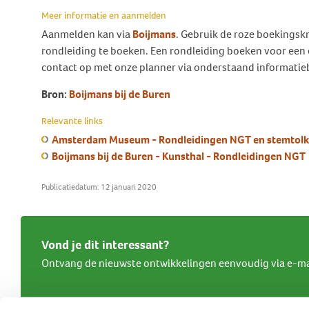
Meer informatie en aanmelden
Aanmelden kan via
Boijmans
. Gebruik de roze boekings
rondleiding te boeken. Een rondleiding boeken voor een
contact op met onze planner via onderstaand informatie
Bron:
Boijmans bij de Buren
Relevante links
Amsterdam Museum - Rondleidingen NGT en stemtolk
Boijmans bij de Buren - Kunsthal - Rondleidingen NGT
Publicatiedatum: 12 januari 2020
Vond je dit interessant?
Ontvang de nieuwste ontwikkelingen eenvoudig via e-ma