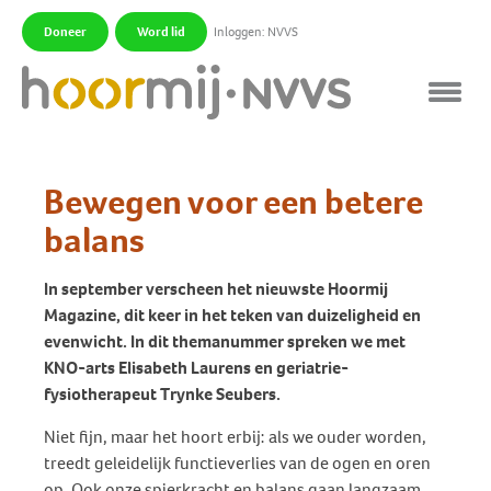
Doneer
Word lid
Inloggen: NVVS
|
|
Bewegen voor een betere
balans
In september verscheen het nieuwste Hoormij
Magazine, dit keer in het teken van duizeligheid en
evenwicht. In dit themanummer spreken we met
KNO-arts Elisabeth Laurens en geriatrie-
fysiotherapeut Trynke Seubers.
Niet fijn, maar het hoort erbij: als we ouder worden,
treedt geleidelijk functieverlies van de ogen en oren
op. Ook onze spierkracht en balans gaan langzaam