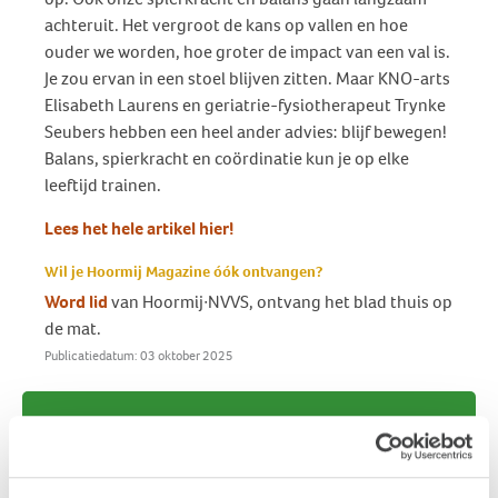
achteruit. Het vergroot de kans op vallen en hoe
ouder we worden, hoe groter de impact van een val is.
Je zou ervan in een stoel blijven zitten. Maar KNO-arts
Elisabeth Laurens en geriatrie-fysiotherapeut Trynke
Seubers hebben een heel ander advies: blijf bewegen!
Balans, spierkracht en coördinatie kun je op elke
leeftijd trainen.
Lees het hele artikel hier!
Wil je Hoormij Magazine óók ontvangen?
Word lid
van Hoormij∙NVVS, ontvang het blad thuis op
de mat.
Publicatiedatum: 03 oktober 2025
Vond je dit interessant?
Ontvang de nieuwste ontwikkelingen eenvoudig via
e-mail?