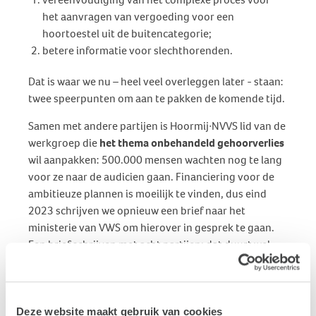
het aanvragen van vergoeding voor een
hoortoestel uit de buitencategorie;
betere informatie voor slechthorenden.
Dat is waar we nu – heel veel overleggen later - staan:
twee speerpunten om aan te pakken de komende tijd.
Samen met andere partijen is Hoormij∙NVVS lid van de
werkgroep die
het thema onbehandeld gehoorverlies
wil aanpakken: 500.000 mensen wachten nog te lang
voor ze naar de audicien gaan. Financiering voor de
ambitieuze plannen is moeilijk te vinden, dus eind
2023 schrijven we opnieuw een brief naar het
ministerie van VWS om hierover in gesprek te gaan.
Een brief schrijven met acht partijen; dat duurt wel
even. Maar het komt goed, het wachten is op een
reactie vanuit het ministerie.
Al een aantal jaren pleit Hoormij∙NVVS voor
het
Deze website maakt gebruik van cookies