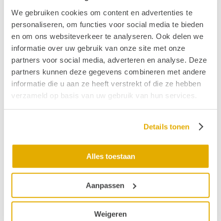
aanpakken van te hard geluid
. In 2023 is er overleg
We gebruiken cookies om content en advertenties te
hierover met de staatssecretaris, dat helaas
niet de
personaliseren, om functies voor social media te bieden
gewenste uitkomst
heeft. Maar we gaan door en
en om ons websiteverkeer te analyseren. Ook delen we
gelukkig is er een sterk wapen in de strijd: de pers.
informatie over uw gebruik van onze site met onze
Daarin laten we van ons horen waar het maar kan. Zo
partners voor social media, adverteren en analyse. Deze
werken we bijvoorbeeld mee aan het TV-programma
partners kunnen deze gegevens combineren met andere
Pointer dat op zondag 17 december 2023 aandacht
informatie die u aan ze heeft verstrekt of die ze hebben
aan het thema besteedt.
verzameld op basis van uw gebruik van hun services.
Het zijn zomaar een paar voorbeelden van hoe we –
zichtbaar en onzichtbaar – de belangen van onze
Details tonen
doelgroepen behartigen. Zoals gezegd: het is een
kwestie van een lange adem en gewoon door blijven
Alles toestaan
gaan. Dat is dan ook precies wat we gaan doen in
2024.
Aanpassen
Meer lezen:
Hier vind je een greep uit ons werk
Weigeren