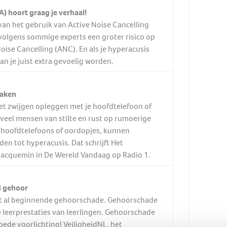
) hoort graag je verhaal!
an het gebruik van Active Noise Cancelling
 volgens sommige experts een groter risico op
oise Cancelling (ANC). En als je hyperacusis
n je juist extra gevoelig worden.
zaken
re het zwijgen opleggen met je hoofdtelefoon of
 veel mensen van stilte en rust op rumoerige
 hoofdtelefoons of oordopjes, kunnen
en tot hyperacusis. Dat schrijft Het
Jacquemin in De Wereld Vandaag op Radio 1.
d gehoor
eeft al beginnende gehoorschade. Gehoorschade
 leerprestaties van leerlingen. Gehoorschade
oede voorlichting! VeiligheidNL, het