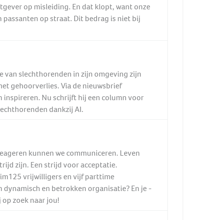
htgever op misleiding. En dat klopt, want onze
passanten op straat. Dit bedrag is niet bij
ie van slechthorenden in zijn omgeving zijn
et gehoorverlies. Via de nieuwsbrief
 inspireren. Nu schrijft hij een column voor
lechthorenden dankzij AI.
 te reageren kunnen we communiceren. Leven
jd zijn. Een strijd voor acceptatie.
m125 vrijwilligers en vijf parttime
n dynamisch en betrokken organisatie? En je -
j op zoek naar jou!