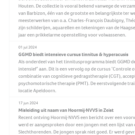
Houten. De collectie is vooral bekend vanwege de verza
van Barbizon, één van de grootste en belangrijkste ter wer
meesterwerken van o.a. Charles-François Daubigny, Théo
zijn schilderijen, aquarellen en tekeningen van de Haags
jaar een prikkelarme openstelling voor volwassenen.
01 jul 2024
GGMD biedt intensieve cursus tinnitus & hyperacusis
Als onderdeel van het tinnitusprogramma biedt GGMD de 
intensief’ aan. Dit is een vervolg op de cursus ‘Controle o
combinatie van cognitieve gedragstherapie (CGT), acce
psychomotorische therapie (PMT). De eerstvolgende tra
locatie Apeldoorn.
17 jun 2024
Misleiding uit naam van Hoormij∙NVVS in Zeist
Recent ontving Hoormij∙NVVS een bericht over een voorva
werd er aangesproken door een jongen met een lijst van
Slechthorenden. De jongen sprak niet goed. Er werd gev