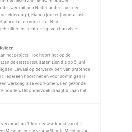
onderden eisen aan nieuw te bouwen
oor de twee miljoen Nederlanders met een
an Leiderdorp), Rianna Jonker (hyperacusis-
elgebruiker en voorzitter Nen-
ebruiker en architect) geven hun visie.
rkvloer
n het project 'Hoe hoort het op de
laten de eerste resultaten zien die op 5 juni
igden. Lawaai op de werkvloer: van pratende
rt. Iedereen hoort het en voor sommigen is
a een werkdag is te voorkomen. Een gezonde
e houden. Dit onderzoek draagt bij aan het
ke verzameling 19de-eeuwse kunst van de
em Mesdag en zijn vrouw Sientje Mesdag van