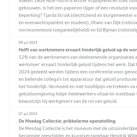
maken. Deze NEN-norm is echter vrijblijvend en stelt h
Behandeling Duizeligheid en
gebouwen. Is het een papieren tijger of een revolutie v
Botverankerd hoorsysteem
Wat doen wij voor jou?
Vrijwilligers
Evenwicht
beperking? Tjarda Struik (slechtziend en burgemeester v
(BCD)
Vraagbaak
Klachten en geschillen
Ervaringsverhalen Duizeligheid
en evenwichtspatiënt en student), Otwin van Dijk (rolsto
Vraagbaak
en Evenwicht
normcommissie toegankelijkheid) en Ed Bijman (rolstoelg
Vacatures
World Hearing Day
Evenwichtsproblemen bij
Adverteren
09 jul 2024
kinderen
Helft van werknemers ervaart hinderlijk geluid op de we
Contact
52% van de werknemers van deelnemende organisaties aa
werkvloer' ervaart hinderlijk geluid tijdens het werk. Dat 
2024 gedeeld werden tijdens een conferentie voor genod
en bellende collega's tot apparatuur dat geluid producee
het hinderlijk. Vermoeid en met hoofdpijn vertrekken n
geluidsomgeving helpt medewerkers vitaal en inzetbaar t
bewustzijn bij werkgevers van de rol van geluid.
01 jul 2024
De Mesdag Collectie: prikkelarme openstelling
De Mesdag Collectie is het museum met de uitzonderlij
beroemde zeeschilder en kunstverzamelaar Hendrik Will