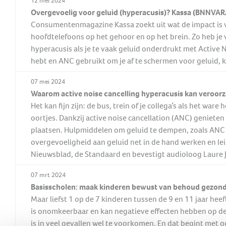
12 mei 2024
Overgevoelig voor geluid (hyperacusis)? Kassa (BNNVARA
Consumentenmagazine Kassa zoekt uit wat de impact is v
hoofdtelefoons op het gehoor en op het brein. Zo heb je
hyperacusis als je te vaak geluid onderdrukt met Active N
hebt en ANC gebruikt om je af te schermen voor geluid, ka
07 mei 2024
Waarom active noise cancelling hyperacusis kan veroor
Het kan fijn zijn: de bus, trein of je collega’s als het wa
oortjes. Dankzij active noise cancellation (ANC) genieten
plaatsen. Hulpmiddelen om geluid te dempen, zoals ANC
overgevoeligheid aan geluid net in de hand werken en leid
Nieuwsblad, de Standaard en bevestigt audioloog Laure 
07 mrt 2024
Basisscholen: maak kinderen bewust van behoud gezon
Maar liefst 1 op de 7 kinderen tussen de 9 en 11 jaar h
is onomkeerbaar en kan negatieve effecten hebben op de
is in veel gevallen wel te voorkomen. En dat begint met g