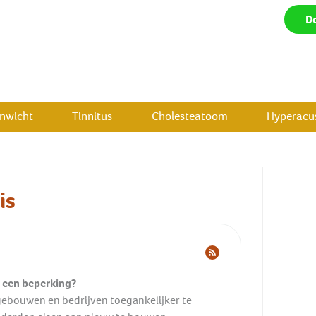
D
enwicht
Tinnitus
Cholesteatoom
Hyperacus
is
t een beperking?
gebouwen en bedrijven toegankelijker te