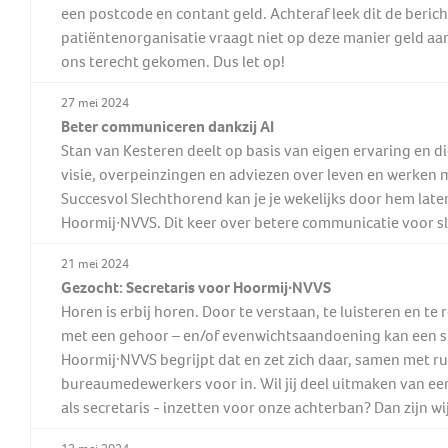
een postcode en contant geld. Achteraf leek dit de beric
patiëntenorganisatie vraagt niet op deze manier geld aan 
ons terecht gekomen. Dus let op!
27 mei 2024
Beter communiceren dankzij AI
Stan van Kesteren deelt op basis van eigen ervaring en d
visie, overpeinzingen en adviezen over leven en werken m
Succesvol Slechthorend kan je je wekelijks door hem laten
Hoormij∙NVVS. Dit keer over betere communicatie voor s
21 mei 2024
Gezocht: Secretaris voor Hoormij∙NVVS
Horen is erbij horen. Door te verstaan, te luisteren en
met een gehoor – en/of evenwichtsaandoening kan een stri
Hoormij·NVVS begrijpt dat en zet zich daar, samen met rui
bureaumedewerkers voor in. Wil jij deel uitmaken van ee
als secretaris - inzetten voor onze achterban? Dan zijn wi