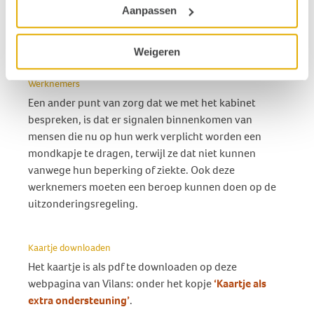
belang dat mensen die de mondkapjesplicht
Aanpassen
handhaven goed geïnformeerd zijn over de
uitzonderingen en inzet van het kaartje.
Weigeren
Werknemers
Een ander punt van zorg dat we met het kabinet
bespreken, is dat er signalen binnenkomen van
mensen die nu op hun werk verplicht worden een
mondkapje te dragen, terwijl ze dat niet kunnen
vanwege hun beperking of ziekte. Ook deze
werknemers moeten een beroep kunnen doen op de
uitzonderingsregeling.
Kaartje downloaden
Het kaartje is als pdf te downloaden op deze
webpagina van Vilans: onder het kopje
‘Kaartje als
extra ondersteuning’
.