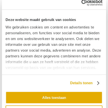
BOA een doof of slechthorend iemand tegenkomt
uitzonderlijk zijn en dat hier dan uiteraard rekening
mee wordt gehouden. “Ook in het normale leven
krijgen BOA’s te maken met mensen met een
Deze website maakt gebruik van cookies
beperking” aldus Gerrits. Als een BOA iemand
We gebruiken cookies om content en advertenties te
tegenkomt die geen mondkapje draagt, volgt er een
personaliseren, om functies voor social media te bieden
drie stappenplan dat bestaat uit aanspreken,
en om ons websiteverkeer te analyseren. Ook delen we
waarschuwen en als laatste pas beboeten. Hierdoor is
informatie over uw gebruik van onze site met onze
de kans op een boete dus in principe erg klein.
partners voor social media, adverteren en analyse. Deze
partners kunnen deze gegevens combineren met andere
Positief
informatie die u aan ze heeft verstrekt of die ze hebben
Ieder(in) vindt het positief dat dit kaartje nu als extra
verzameld op basis van uw gebruik van hun services.
ondersteuning wordt aangeboden aan mensen die
zijn vrijgesteld van de mondkapjesplicht. Ieder(in)
heeft hier de afgelopen tijd samen met de
Details tonen
Patiëntenfederatie Nederland en het Longfonds flink
op aangedrongen. Ook is het goed dat er meer
Alles toestaan
voorlichting en informatie komt voor mensen die het
kaartje kunnen gebruiken. Het is daarnaast van groot