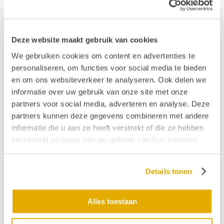
Meer informatie of deelnemen
Ben je geïnteresseerd in deelname of wil je meer
informatie over deze focusgroep? Neem dan contact
Deze website maakt gebruik van cookies
op met onderzoeker Odile van Stuijvenberg, MA, MSc.
We gebruiken cookies om content en advertenties te
via
o.c.vanstuijvenberg-2@umcutrecht.nl
. Lees hier
personaliseren, om functies voor social media te bieden
meer over het
INTENSE project
en om ons websiteverkeer te analyseren. Ook delen we
informatie over uw gebruik van onze site met onze
partners voor social media, adverteren en analyse. Deze
Publicatiedatum: 14 september 2022
partners kunnen deze gegevens combineren met andere
informatie die u aan ze heeft verstrekt of die ze hebben
Vond je dit interessant?
verzameld op basis van uw gebruik van hun services.
Ontvang de nieuwste ontwikkelingen eenvoudig via
e-mail?
Details tonen
Alles toestaan