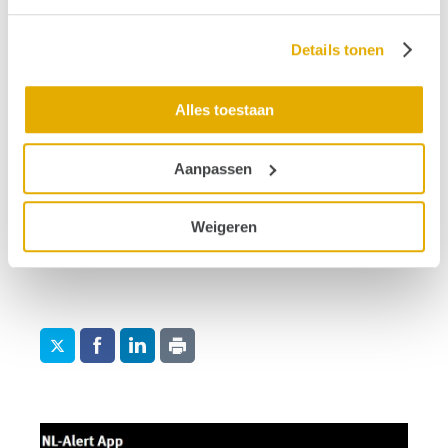
een noodsituatie. Kijk voor meer informatie op
www.nl-alert.nl/app
.
Details tonen
Publicatiedatum: 28 mei 2024
Alles toestaan
Vond je dit interessant?
Aanpassen
Ontvang de nieuwste ontwikkelingen eenvoudig via
e-mail?
Weigeren