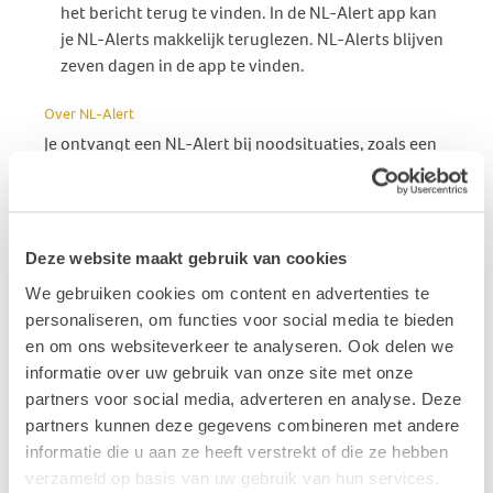
het bericht terug te vinden. In de NL-Alert app kan
je NL-Alerts makkelijk teruglezen. NL-Alerts blijven
zeven dagen in de app te vinden.
Over NL-Alert
Je ontvangt een NL-Alert bij noodsituaties, zoals een
brand of extreem weer. In een NL-Alert staat wat er
aan de hand is, wat je moet doen en waar je meer
informatie kan vinden. Een voorbeeld:
Deze website maakt gebruik van cookies
‘NL-Alert 22-12-2023 15:52 Rookontwikkeling door
We gebruiken cookies om content en advertenties te
brand in de Wouwsingel in Doetinchem. Ga naar binnen.
personaliseren, om functies voor social media te bieden
Sluit ramen en deuren. Meer informatie op: www.nl-
en om ons websiteverkeer te analyseren. Ook delen we
alert.nl’
informatie over uw gebruik van onze site met onze
partners voor social media, adverteren en analyse. Deze
Ontvang je een NL-Alert? Lees of lees het bericht
partners kunnen deze gegevens combineren met andere
meteen, volg de instructies op en informeer anderen.
informatie die u aan ze heeft verstrekt of die ze hebben
Want het kan zijn dat iemand het NL-Alert nog niet
verzameld op basis van uw gebruik van hun services.
gezien heeft. Zo heeft iedereen direct informatie bij