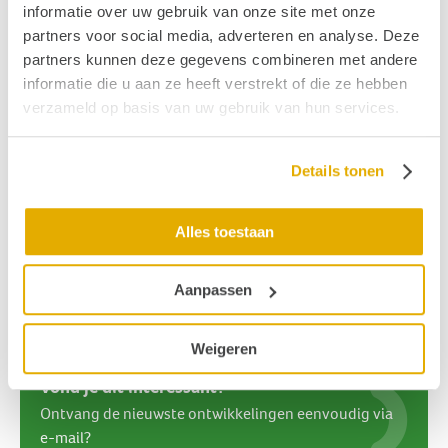
informatie over uw gebruik van onze site met onze
verwonderen door hun 'spoken en signed word'
partners voor social media, adverteren en analyse. Deze
performances.
partners kunnen deze gegevens combineren met andere
Meer informatie
informatie die u aan ze heeft verstrekt of die ze hebben
Tijd: 18:30 - 04:00 uur
verzameld op basis van uw gebruik van hun services.
Waar: TivoliVredenburg - Vredenburgkade 11, Utrecht
Tickets: VVK €15 - aan de deur € 20,-
Details tonen
Informatie over de toegankelijkheid, bereikbaarheid,
garderobe en betaalmogelijkheden van
Alles toestaan
TivoliVredenburg vind je op hun
website
.
Bron
:
Sensity Festival
Aanpassen
Publicatiedatum: 29 augustus 2022
Weigeren
Vond je dit interessant?
Ontvang de nieuwste ontwikkelingen eenvoudig via
e-mail?