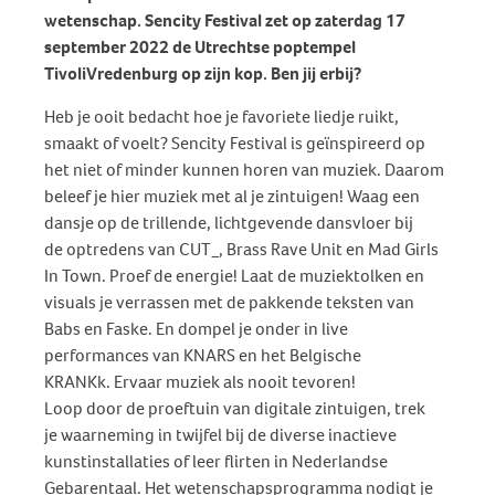
wetenschap. Sencity Festival zet op zaterdag 17
september 2022 de Utrechtse poptempel
TivoliVredenburg op zijn kop. Ben jij erbij?
Heb je ooit bedacht hoe je favoriete liedje ruikt,
smaakt of voelt? Sencity Festival is geïnspireerd op
het niet of minder kunnen horen van muziek. Daarom
beleef je hier muziek met al je zintuigen! Waag een
dansje op de trillende, lichtgevende dansvloer bij
de optredens van CUT_, Brass Rave Unit en Mad Girls
In Town. Proef de energie! Laat de muziektolken en
visuals je verrassen met de pakkende teksten van
Babs en Faske. En dompel je onder in live
performances van KNARS en het Belgische
KRANKk. Ervaar muziek als nooit tevoren!
Loop door de proeftuin van digitale zintuigen, trek
je waarneming in twijfel bij de diverse inactieve
kunstinstallaties of leer flirten in Nederlandse
Gebarentaal. Het wetenschapsprogramma nodigt je