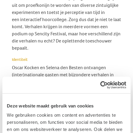
uit om proefkonijn te worden van diverse zintuiglijke
experimenten en toetst je perceptie van tijd in
een interactief hoorcollege. Zorg dus dat je niet te laat
komt. Verhalen krijgen in meerdere vormen een
podium op Sencity Festival, maar hoe verschillend zijn
die verhalen nu echt? De oplettende toeschouwer
bepaalt.
Identiteit
Oscar Kocken en Selena den Besten ontvangen
(inter)nationale gasten met bijzondere verhalen in
hun talkshow. In de gesprekken staat het onderwerp
identiteit centraal. Want hoe kun je een rolmodel zijn
in een wereld die niet voor jou is ontworpen? En hoe
kun je jezelf blijven? (Un)spoken Lab biedt een
Deze website maakt gebruik van cookies
podium aan experimentele woordkunst. Onder
We gebruiken cookies om content en advertenties te
begeleiding van Elten Kiene zoeken dove,
personaliseren, om functies voor social media te bieden
slechthorende en horende en jongeren naar het
en om ons websiteverkeer te analyseren. Ook delen we
verhaal dat zij willen vertellen. Laat je ontroeren en