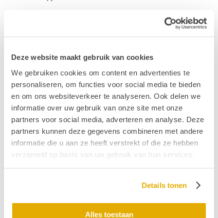
Stickers om kenbaar te maken dat je moeite hebt met
verstaan
Wat al wel mogelijk is om aan te geven dat je moeite
Deze website maakt gebruik van cookies
hebt met verstaan. Er is een breed aanbod stickers
We gebruiken cookies om content en advertenties te
van Limited Hearing. Ook is er een
variant die op
personaliseren, om functies voor social media te bieden
textiel
te gebruiken is. Deze zijn eenvoudig aan de
en om ons websiteverkeer te analyseren. Ook delen we
mondkapjes te bevestigen en geeft u duidelijk aan dat
informatie over uw gebruik van onze site met onze
u moeite heeft uw gesprekspartner te verstaan.
partners voor social media, adverteren en analyse. Deze
Stickers zijn te bestellen via de website van
World
partners kunnen deze gegevens combineren met andere
Wide Visible
.
informatie die u aan ze heeft verstrekt of die ze hebben
Bewustwording
verzameld op basis van uw gebruik van hun services.
Hoormij∙NVVS benadrukt dat de 1,5 meter
samenleving het leven van mensen met een
Details tonen
gehooraandoening en hoortoesteldragers voor nog
grotere uitdagingen stelt dan normaal al het geval
was. Wees je ervan bewust dat:
Alles toestaan