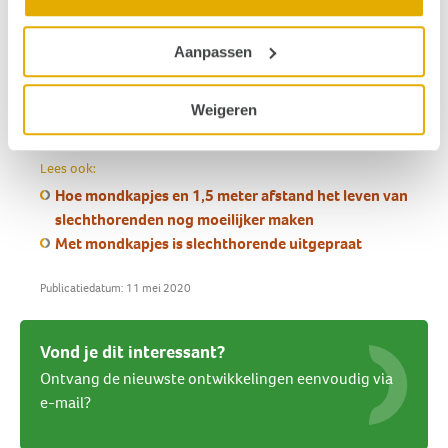
slechthorende en hoortoesteldragers
niet verstaan
wat je zegt en je nog duidelijker moet
Aanpassen
communiceren. De afstand, het bereik van een
hoortoestel, mondkapjes en de schermen bij onder
Weigeren
meer winkels bemoeilijken de communicatie.
Lees ook:
Hoe mondkapjes en 1,5 meter afstand het leven van
slechthorenden nog moeilijker maken
Met mondkapjes is slechthorende uitgepraat
Publicatiedatum: 11 mei 2020
Vond je dit interessant?
Ontvang de nieuwste ontwikkelingen eenvoudig via
e-mail?