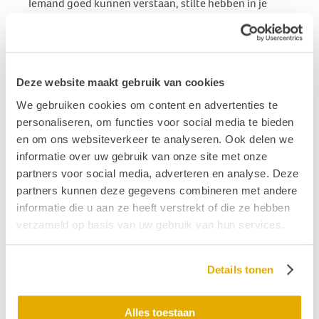
Iemand goed kunnen verstaan, stilte hebben in je
hoofd en alledaagse activiteiten ondernemen zonder
duizeligheidsaanval, moet vanzelfsprekend zijn voor
iedereen.
Dus geef je een feestje en geef je om mensen met
Deze website maakt gebruik van cookies
gehoor- en evenwichtsproblematiek? Of op zoek naar
We gebruiken cookies om content en advertenties te
een attent cadeau voor Sinterklaas of Kerst? Wijs ze
personaliseren, om functies voor social media te bieden
op de mogelijkheid om te
doneren
en om ons websiteverkeer te analyseren. Ook delen we
aan Hoormij∙NVVS
.
informatie over uw gebruik van onze site met onze
partners voor social media, adverteren en analyse. Deze
partners kunnen deze gegevens combineren met andere
Publicatiedatum: 09 maart 2023
informatie die u aan ze heeft verstrekt of die ze hebben
verzameld op basis van uw gebruik van hun services.
Vond je dit interessant?
Details tonen
Ontvang de nieuwste ontwikkelingen eenvoudig via
e-mail?
Alles toestaan