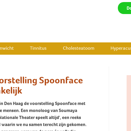
D
enwicht
Tinnitus
Cholesteatoom
Hyperacus
orstelling Spoonface
kelijk
in Den Haag de voorstelling Spoonface met
ove mensen. Een monoloog van Soumaya
ationale Theater speelt altijd', een reeks
jd waarin we nu samen terecht zijn gekomen.