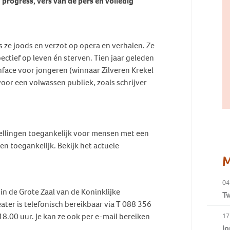
n progress, vers van de pers én volledig
s ze joods en verzot op opera en verhalen. Ze
pectief op leven én sterven. Tien jaar geleden
nface voor jongeren (winnaar Zilveren Krekel
oor een volwassen publiek, zoals schrijver
llingen toegankelijk voor mensen met een
 toegankelijk. Bekijk het actuele
M
04
in de Grote Zaal van de Koninklijke
Tw
ter is telefonisch bereikbaar via T 088 356
8.00 uur. Je kan ze ook per e-mail bereiken
17
Jo