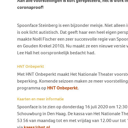
Aan alle voorstellingen is kort gerepeteerd, het is work i
Behandeling Duizeligheid en
coronaproof!
Botverankerd hoorsysteem
Wat doen wij voor jou?
Vrijwilligers
Evenwicht
(BCD)
Vraagbaak
Klachten en geschillen
Ervaringsverhalen Duizeligheid
Spoonface Steinberg is een bijzonder meisje. Niet alleen i
Vraagbaak
en Evenwicht
Vacatures
is ook licht autistisch. Dat geeft haar een heel eigen pers
World Hearing Day
Evenwichtsproblemen bij
Adverteren
maakte Noël Fischer een zeer succesvolle regie van Spoo
kinderen
en Gouden Krekel 2010). Nu maakt ze een nieuwe versie v
Contact
Lee Hall het oorspronkelijk bedacht had.
HNT Onbeperkt
Met HNT Onbeperkt maakt Het Nationale Theater voorste
beperking. Komende seizoen maken ze meer voorstellingen
programma op
HNT Onbeperkt
.
Kaarten en meer informatie
Spoonface is te zien op donderdag 16 juli 2020 om 12:30 
Schouwburg in Den Haag. De kassa van Het Nationale Thea
53 56 van maandag tot en met vrijdag van 12.00 uur tot 1
via
kassa@hnt.nl
.