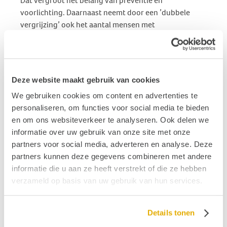
Dat vergroot het belang van preventie en
voorlichting. Daarnaast neemt door een ’dubbele
vergrijzing’ ook het aantal mensen met
leeftijdsgerelateerde slechthorendheid toe.
Tegelijkertijd wordt onze basis smaller, doordat
ledenaantallen en inkomsten uit subsidies
teruglopen.
Deze website maakt gebruik van cookies
Jaarverslag
We gebruiken cookies om content en advertenties te
Dit verslag geeft kort en niet-uitputtend de
personaliseren, om functies voor social media te bieden
activiteiten weer van Stichting Hoormij in 2018 op de
en om ons websiteverkeer te analyseren. Ook delen we
thema’s Belangenbehartiging en
informatie over uw gebruik van onze site met onze
samenwerkingsverbanden en Voorlichting en
partners voor social media, adverteren en analyse. Deze
lotgenotencontact. Daarnaast komen de
partners kunnen deze gegevens combineren met andere
verschillende commissies en de afdelingen aan bod. In
informatie die u aan ze heeft verstrekt of die ze hebben
de bijlage zijn de activiteiten van een aantal
verzameld op basis van uw gebruik van hun services.
afdelingen specifieker benoemd.
Bekijk hier het Jaarverslag 2018
Details tonen