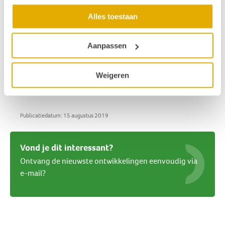
Namens het bestuur a.i. van Stichting Hoormij,
Roelof Eleveld, voorzitter
Alles toestaan
Relevante links
Aanpassen
Op de hoogte blijven van het laatste nieuws? Meld
je aan voor de nieuwsbrief
Algemene Leden Vergadering 9 november 2019
Weigeren
Publicatiedatum: 15 augustus 2019
Vond je dit interessant?
Ontvang de nieuwste ontwikkelingen eenvoudig via
e-mail?