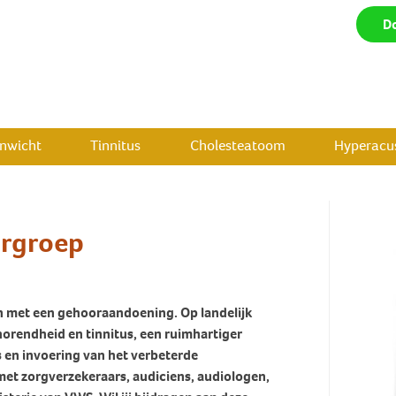
D
enwicht
Tinnitus
Cholesteatoom
Hyperacus
urgroep
 met een gehooraandoening. Op landelijk
orendheid en tinnitus, een ruimhartiger
 en invoering van het verbeterde
 met zorgverzekeraars, audiciens, audiologen,