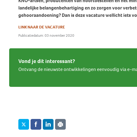
KNO-artsen, producenten van hoortoestellen en het minis
Behandeling Duizeligheid en
landelijke belangenbehartiging en zo zorgen voor verbet
Botverankerd hoorsysteem
Wat doen wij voor jou?
Vrijwilligers
Evenwicht
gehooraandoening? Dan is deze vacature wellicht iets vo
(BCD)
Vraagbaak
Klachten en geschillen
Ervaringsverhalen Duizeligheid
Vraagbaak
LINK NAAR DE VACATURE
en Evenwicht
Vacatures
Publicatiedatum: 03 november 2020
World Hearing Day
Evenwichtsproblemen bij
Adverteren
kinderen
Contact
Vond je dit interessant?
Ontvang de nieuwste ontwikkelingen eenvoudig via e-ma