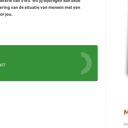
terie van VWS. Wil jij bijdragen aan deze
ering van de situatie van mensen met een
or jou.
il?
M
04