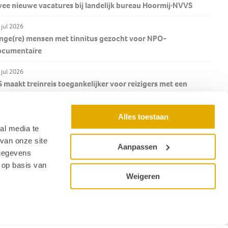
ee nieuwe vacatures bij landelijk bureau Hoormij∙NVVS
 jul 2026
nge(re) mensen met tinnitus gezocht voor NPO-
ocumentaire
 jul 2026
 maakt treinreis toegankelijker voor reizigers met een
eperking
Alles toestaan
 jul 2026
lumn Corrine Weiler in De Audiciëns: 'Tante Sophie en de
al media te
dicien'
van onze site
Aanpassen
 gegevens
Nieuwsoverzicht
 op basis van
Weigeren