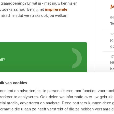
tsaandoening? En wil jij - met jouw kennis en
M
 zoek naar jou! Ben jij het
inspirerende
 misschien dat we straks ook jou welkom
04
Tw
17
Jo
d
17
il?
NS
b
15
ik van cookies
Co
ontent en advertenties te personaliseren, om functies voor soci
au
erkeer te analyseren. Ook delen we informatie over uw gebruik 
cial media, adverteren en analyse. Deze partners kunnen deze
ormatie die u aan ze heeft verstrekt of die ze hebben verzameld