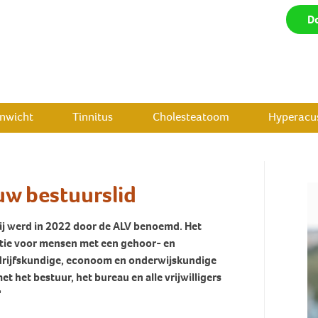
D
enwicht
Tinnitus
Cholesteatoom
Hyperacus
w bestuurslid
j werd in 2022 door de ALV benoemd. Het
atie voor mensen met een gehoor- en
edrijfskundige, econoom en onderwijskundige
t het bestuur, het bureau en alle vrijwilligers
"