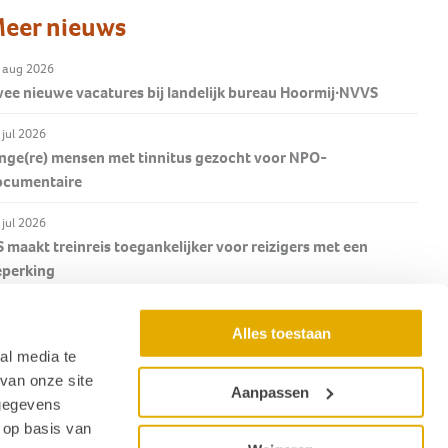
eer nieuws
 aug 2026
ee nieuwe vacatures bij landelijk bureau Hoormij∙NVVS
 jul 2026
nge(re) mensen met tinnitus gezocht voor NPO-
ocumentaire
 jul 2026
 maakt treinreis toegankelijker voor reizigers met een
eperking
 jul 2026
Alles toestaan
lumn Corrine Weiler in De Audiciëns: 'Tante Sophie en de
al media te
dicien'
van onze site
Aanpassen
Nieuwsoverzicht
 gegevens
 op basis van