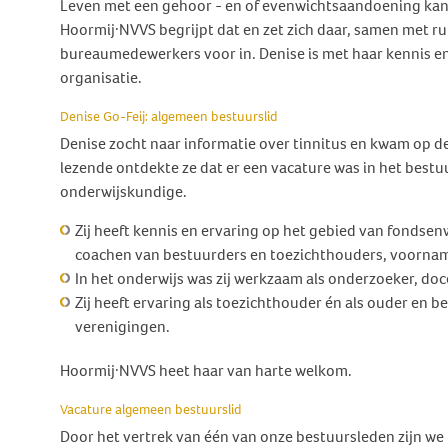
Leven met een gehoor - en of evenwichtsaandoening kan een
Behandeling Duizeligheid en
Hoormij·NVVS begrijpt dat en zet zich daar, samen met ruim
Botverankerd hoorsysteem
Wat doen wij voor jou?
Vrijwilligers
Evenwicht
bureaumedewerkers voor in. Denise is met haar kennis en
(BCD)
Vraagbaak
Klachten en geschillen
Ervaringsverhalen Duizeligheid
organisatie.
Vraagbaak
en Evenwicht
Vacatures
Denise Go-Feij: algemeen bestuurslid
World Hearing Day
Evenwichtsproblemen bij
Adverteren
Denise zocht naar informatie over tinnitus en kwam op d
kinderen
lezende ontdekte ze dat er een vacature was in het bestu
Contact
onderwijskundige.
Zij heeft kennis en ervaring op het gebied van fondsen
coachen van bestuurders en toezichthouders, voorname
In het onderwijs was zij werkzaam als onderzoeker, do
Zij heeft ervaring als toezichthouder én als ouder en b
verenigingen.
Hoormij·NVVS heet haar van harte welkom.
Vacature algemeen bestuurslid
Door het vertrek van één van onze bestuursleden zijn we