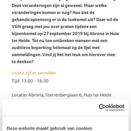
Deze veranderingen zijn al geweest. Maar welke
veranderingen komen er nog? Hoe ziet de
gehandicaptenzorg er in de toekomst uit? Daar wil de
VGN graag met jou over praten tijdens een
bijeenkomst op 27 september 2019 bij Abrona in Huis
ter Heide. Tot nu toe ontbreken mensen met een
auditieve beperking helemaal op de lijst met
aanmeldingen. Vind jij het het leuk om hierover mee
te denken?
Locatie, tijd en aanmelden
Tijd: 13:00 - 16:30
Locatie: Abrona, Sterrenberglaan 6, Huis ter Heide
We willen iedereen een kans geven om mee te praten.
Meld je aan via het aanmeldformulier onder het
originele artikel.
Vraag hulp als het jou zelf niet lukt.
Wij nemen contact met jou op om jouw aanmelding te
Deze website maakt gebruik van cookies