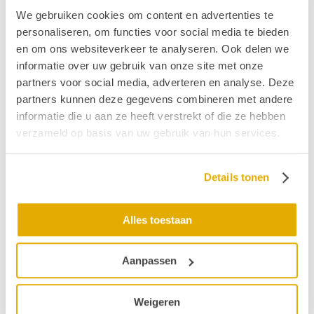
bevestigen.
We gebruiken cookies om content en advertenties te
personaliseren, om functies voor social media te bieden
Bron
:
VGN
en om ons websiteverkeer te analyseren. Ook delen we
Publicatiedatum: 02 september 2019
informatie over uw gebruik van onze site met onze
partners voor social media, adverteren en analyse. Deze
partners kunnen deze gegevens combineren met andere
Vond je dit interessant?
informatie die u aan ze heeft verstrekt of die ze hebben
Ontvang de nieuwste ontwikkelingen eenvoudig via
verzameld op basis van uw gebruik van hun services.
e-mail?
Details tonen
Alles toestaan
Aanpassen
Weigeren