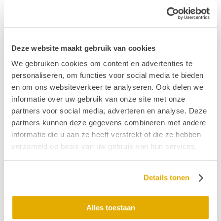
Interesse?
Het hele artikel uit Hoordetail 1 2020 staat
online
. Of bekijk
de pdf
.
Relevante links
Deze website maakt gebruik van cookies
Olav Wagenaar over tinnitustherapie: 'Pak de
We gebruiken cookies om content en advertenties te
machteloosheid aan'
personaliseren, om functies voor social media te bieden
Opiniestukken in Trouw en Financieel Dagblad over
en om ons websiteverkeer te analyseren. Ook delen we
de hoorzorg
informatie over uw gebruik van onze site met onze
partners voor social media, adverteren en analyse. Deze
Publicatiedatum: 24 maart 2020
partners kunnen deze gegevens combineren met andere
informatie die u aan ze heeft verstrekt of die ze hebben
verzameld op basis van uw gebruik van hun services.
Vond je dit interessant?
Ontvang de nieuwste ontwikkelingen eenvoudig via
e-mail?
Details tonen
Alles toestaan