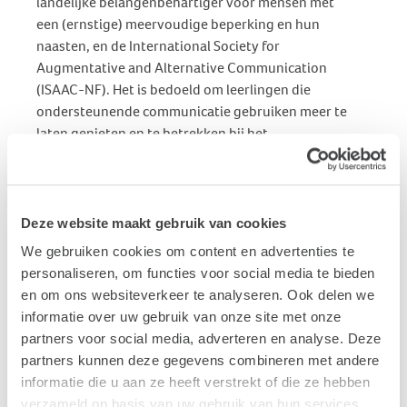
landelijke belangenbehartiger voor mensen met
een (ernstige) meervoudige beperking en hun
naasten, en de International Society for
Augmentative and Alternative Communication
(ISAAC-NF). Het is bedoeld om leerlingen die
ondersteunende communicatie gebruiken meer te
laten genieten en te betrekken bij het
museumbezoek.
Publicatiedatum: 20 november 2022
Deze website maakt gebruik van cookies
Vond je dit interessant?
We gebruiken cookies om content en advertenties te
Ontvang de nieuwste ontwikkelingen eenvoudig via
personaliseren, om functies voor social media te bieden
e-mail?
en om ons websiteverkeer te analyseren. Ook delen we
informatie over uw gebruik van onze site met onze
partners voor social media, adverteren en analyse. Deze
partners kunnen deze gegevens combineren met andere
informatie die u aan ze heeft verstrekt of die ze hebben
verzameld op basis van uw gebruik van hun services.