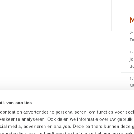
M
04
Tw
17
Jo
d
17
NS
b
ik van cookies
15
Co
ontent en advertenties te personaliseren, om functies voor soci
au
erkeer te analyseren. Ook delen we informatie over uw gebruik 
cial media, adverteren en analyse. Deze partners kunnen deze
ormatie die u aan ze heeft verstrekt of die ze hebben verzameld