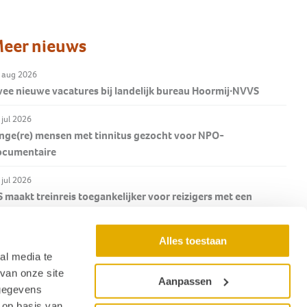
eer nieuws
 aug 2026
ee nieuwe vacatures bij landelijk bureau Hoormij∙NVVS
 jul 2026
nge(re) mensen met tinnitus gezocht voor NPO-
ocumentaire
 jul 2026
 maakt treinreis toegankelijker voor reizigers met een
eperking
Alles toestaan
 jul 2026
lumn Corrine Weiler in De Audiciëns: 'Tante Sophie en de
al media te
dicien'
van onze site
Aanpassen
 gegevens
Nieuwsoverzicht
 op basis van