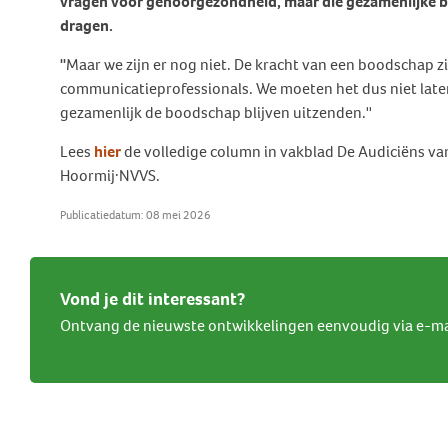
vragen voor gehoorgezondheid, maar die gezamenlijke boo
Behandeling Duizeligheid en
dragen.
Botverankerd hoorsysteem
Wat doen wij voor jou?
Vrijwilligers
Evenwicht
(BCD)
''
Maar we zijn er nog niet. De kracht van een boodschap zi
Vraagbaak
Klachten en geschillen
Ervaringsverhalen Duizeligheid
communicatieprofessionals. We moeten het dus niet laten 
Vraagbaak
en Evenwicht
Vacatures
gezamenlijk de boodschap blijven uitzenden.''
World Hearing Day
Evenwichtsproblemen bij
Adverteren
kinderen
Lees
hier
de volledige column in vakblad De Audiciëns van
Contact
Hoormij·NVVS.
Publicatiedatum: 08 mei 2026
Vond je dit interessant?
Ontvang de nieuwste ontwikkelingen eenvoudig via e-ma