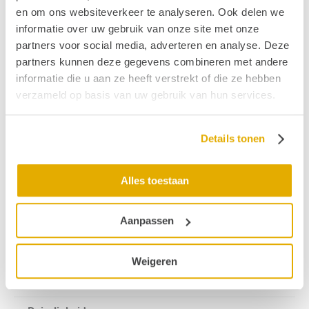
en om ons websiteverkeer te analyseren. Ook delen we
zou liggen in plotseling toename van de hoeveelheid
informatie over uw gebruik van onze site met onze
endolymfe, maar dit is geenszins bewezen.Ernstige
partners voor social media, adverteren en analyse. Deze
herhaaldelijke drop attacks worden wel behandeld
partners kunnen deze gegevens combineren met andere
met injecties van gentamycine via het trommelvlies.
informatie die u aan ze heeft verstrekt of die ze hebben
Drop attacks komen niet alleen voor bij de ziekte van
verzameld op basis van uw gebruik van hun services.
Ménière; er zijn ook andere oorzaken van drop
attacks. Bijvoorbeeld met een neurologische of
Details tonen
cardiale oorzaak.
Publicatiedatum: 07 december 2011
Alles toestaan
Gerelateerde begrippen
Aanpassen
Drop attacks
Weigeren
Endolymfatische hydrops