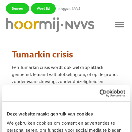
Doneer
Word lid
Inloggen: NVVS
|
|
Tumarkin crisis
Een Tumarkin crisis wordt ook wel drop attack
genoemd. Iemand valt plotseling om, of op de grond,
zonder waarschuwing, zonder duizeligheid en
misselijkheid, zonder bewustzijnsverlies.
De veronderstelde oorzaak van deze drop attacks is
een acute mechanische vervorming in de
Deze website maakt gebruik van cookies
otoliethorganen (sacculus en utriculus) waardoor
We gebruiken cookies om content en advertenties te
activering van de evenwichtsreflexen optreedt. De
personaliseren, om functies voor social media te bieden
oorzaak is niet bekend. Eén theorie is dat de oorzaak