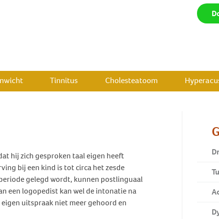
D
enwicht
Tinnitus
Cholesteatoom
Hyperacus
G
Dr
at hij zich gesproken taal eigen heeft
ing bij een kind is tot circa het zesde
Tu
e periode gelegd wordt, kunnen postlinguaal
n een logopedist kan wel de intonatie na
A
e eigen uitspraak niet meer gehoord en
D