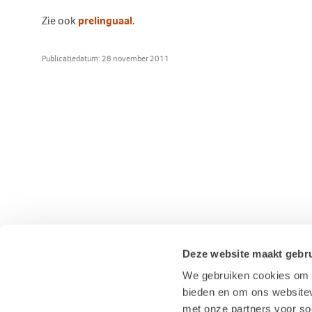
Behandeling Duizeligheid en
Zie ook
Botverankerd hoorsysteem
Wat doen wij voor jou?
Vrijwilligers
prelinguaal
.
Evenwicht
(BCD)
Vraagbaak
Klachten en geschillen
Ervaringsverhalen Duizeligheid
Publicatiedatum: 28 november 2011
Vraagbaak
en Evenwicht
Vacatures
World Hearing Day
Evenwichtsproblemen bij
Adverteren
kinderen
Contact
Deze website maakt gebru
We gebruiken cookies om c
bieden en om ons websitev
met onze partners voor so