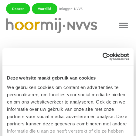
Doneer
Word lid
Inloggen: NVVS
|
|
Electrohypersensitiviteit
Dit staat voor gevoeligheid voor elektromagnetische
en elektrische velden afkomstig van UMTS-masten,
Deze website maakt gebruik van cookies
DECT-telefoons en andere soortgelijke bronnen.
We gebruiken cookies om content en advertenties te
Onder deze groep gehinderden bevinden zich ook
personaliseren, om functies voor social media te bieden
mensen die last hebben van het dagelijks geluid en
en om ons websiteverkeer te analyseren. Ook delen we
hyperacusis.
informatie over uw gebruik van onze site met onze
partners voor social media, adverteren en analyse. Deze
Publicatiedatum: 30 november 2011
partners kunnen deze gegevens combineren met andere
informatie die u aan ze heeft verstrekt of die ze hebben