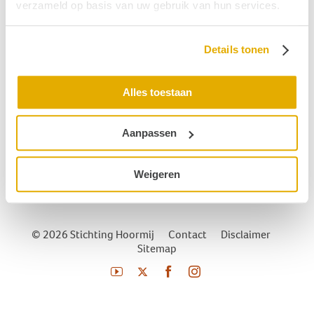
verzameld op basis van uw gebruik van hun services.
Gerelateerde begrippen
Details tonen
Dysacusis
Diplacusis
Alles toestaan
Acrodynie
Aanpassen
SCD-syndroom (superior canal dehiscense)
Auditieve Integratie Training
Weigeren
© 2026 Stichting Hoormij
|
Contact
|
Disclaimer
|
Sitemap