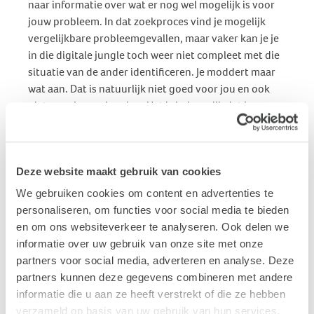
naar informatie over wat er nog wel mogelijk is voor
jouw probleem. In dat zoekproces vind je mogelijk
vergelijkbare probleemgevallen, maar vaker kan je je
in die digitale jungle toch weer niet compleet met die
situatie van de ander identificeren. Je moddert maar
wat aan. Dat is natuurlijk niet goed voor jou en ook
niet voor je aandoening. Het is belangrijk dat je – op
basis van vertrouwen - informatie met anderen kunt
delen, ook al heeft een ieder een ander verhaal. Maar
ook daar moet je weer opletten. Immers - en vooral op
Deze website maakt gebruik van cookies
het internet - zijn er veel valse dienstverleners die jou
‘de oplossing’ beloven voor al je problemen en wel
We gebruiken cookies om content en advertenties te
tegen zoveel mogelijk geld.
personaliseren, om functies voor social media te bieden
en om ons websiteverkeer te analyseren. Ook delen we
Wegwijzer
informatie over uw gebruik van onze site met onze
Het is dan ook fijn om te weten dat er nog wel degelijk
partners voor social media, adverteren en analyse. Deze
organisaties en mensen zijn die oprecht het beste met
partners kunnen deze gegevens combineren met andere
je voor hebben. Zonder dat daarbij een commercieel
informatie die u aan ze heeft verstrekt of die ze hebben
belang van doorslaggevende betekenis is. Je moet ze
verzameld op basis van uw gebruik van hun services.