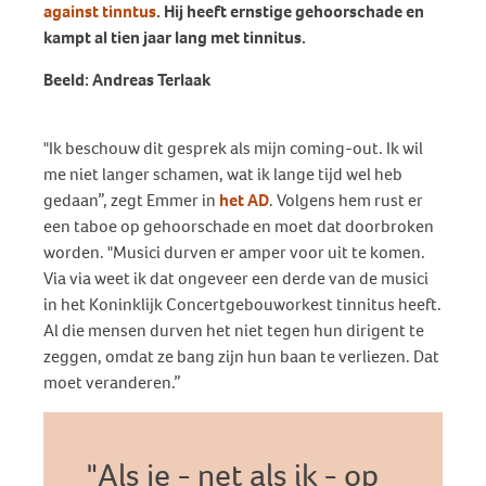
against tinntus
. Hij heeft ernstige gehoorschade en
kampt al tien jaar lang met tinnitus.
Beeld: Andreas Terlaak
"Ik beschouw dit gesprek als mijn coming-out. Ik wil
me niet langer schamen, wat ik lange tijd wel heb
gedaan”, zegt Emmer in
het AD
. Volgens hem rust er
een taboe op gehoorschade en moet dat doorbroken
worden. "Musici durven er amper voor uit te komen.
Via via weet ik dat ongeveer een derde van de musici
in het Koninklijk Concertgebouworkest tinnitus heeft.
Al die mensen durven het niet tegen hun dirigent te
zeggen, omdat ze bang zijn hun baan te verliezen. Dat
moet veranderen.”
Als je - net als ik - op