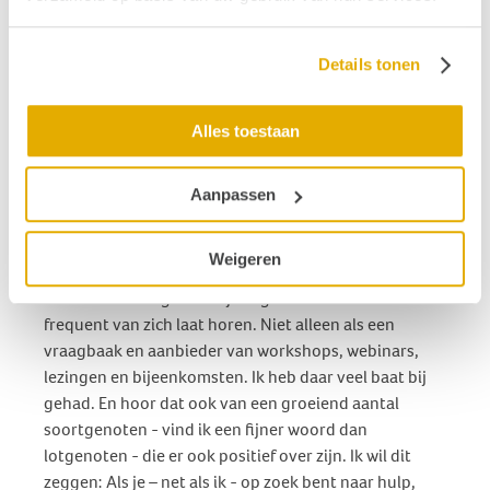
alleen wel tegenkomen en de vraag is of dat je lukt als
je al niet in zo’n beste staat verkeert. Het kritisch
vermogen verliest het meer dan eens van de
Details tonen
verwachtingsvolle - en vaak gespannen - vorm van
hoop. Gelukkig hebben we in Nederland een paar
Alles toestaan
organisaties, die wel zuiver op de graat zijn. En
daarmee inmiddels een grote groep mensen met
dergelijke klachten heeft weten te bereiken.
Aanpassen
Vervolgens doet mond op mond reclame de rest. In dit
specifieke geval heb ik het over Hoormij∙NVVS waar
Weigeren
een kleine - maar zeer toegewijde - kern van mensen
in samenwerking met vrijwilligers fanatiek en
frequent van zich laat horen. Niet alleen als een
vraagbaak en aanbieder van workshops, webinars,
lezingen en bijeenkomsten. Ik heb daar veel baat bij
gehad. En hoor dat ook van een groeiend aantal
soortgenoten - vind ik een fijner woord dan
lotgenoten - die er ook positief over zijn. Ik wil dit
zeggen: Als je – net als ik - op zoek bent naar hulp,